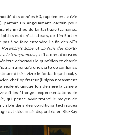
moitié des années 50, rapidement suivie
te), permet un engouement certain pour
 grands mythes du fantastique (vampires,
philes et de réalisateurs, de Tim Burton
e pas à se faire entendre. La fin des 60’s
:
Rosemary’s Baby
et
La Nuit des morts-
e à la tronçonneuse,
soit autant d’œuvres
pénètre désormais le quotidien et charrie
Vietnam ainsi qu’à une perte de confiance
nuer à faire vivre le fantastique local, y
ncien chef-opérateur (il signa notamment
seule et unique fois derrière la caméra
yx
suit les étranges expérimentations de
ie, qui pense avoir trouvé le moyen de
invisible dans des conditions techniques
rage est désormais disponible en Blu-Ray