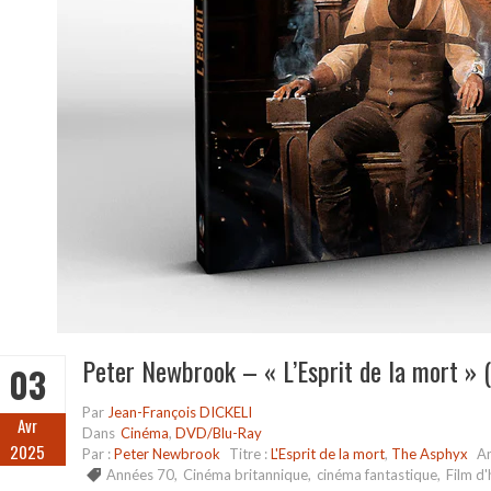
Peter Newbrook – « L’Esprit de la mort » 
03
Par
Jean-François DICKELI
Avr
Dans
Cinéma
,
DVD/Blu-Ray
2025
Par :
Peter Newbrook
Titre :
L'Esprit de la mort
,
The Asphyx
A
Années 70
,
Cinéma britannique
,
cinéma fantastique
,
Film d'