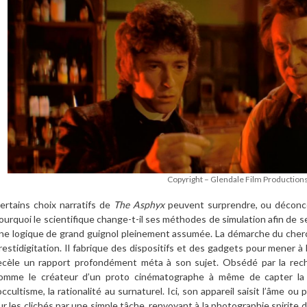
Copyright – Glendale Film Production
ertains choix narratifs de
The Asphyx
peuvent surprendre, ou déconcer
ourquoi le scientifique change-t-il ses méthodes de simulation afin de se 
ne logique de grand guignol pleinement assumée. La démarche du cherc
restidigitation. Il fabrique des dispositifs et des gadgets pour mener à
ecèle un rapport profondément méta à son sujet. Obsédé
par la re
omme le créateur d’un proto cinématographe à même de capter la 
’occultisme, la rationalité au surnaturel. Ici, son appareil saisit l’âme o
ur les clichés par une simple tâche, renvoyant à la photographie spirite d