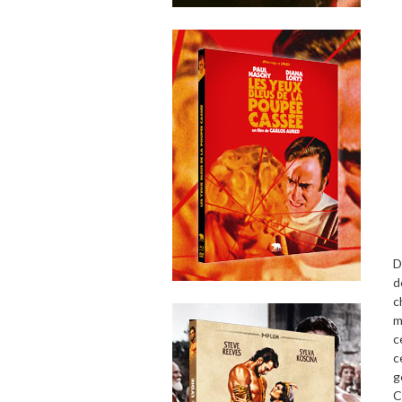
D
d
c
m
c
c
g
C