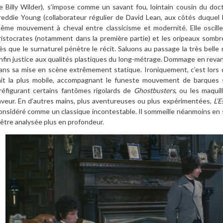
e Billy Wilder), s’impose comme un savant fou, lointain cousin du do
reddie Young (collaborateur régulier de David Lean, aux côtés duque
ême mouvement à cheval entre classicisme et modernité. Elle oscille 
ristocrates (notamment dans la première partie) et les oripeaux sombre
ès que le surnaturel pénètre le récit. Saluons au passage la très bell
nfin justice aux qualités plastiques du long-métrage. Dommage en reva
ans sa mise en scène extrêmement statique. Ironiquement, c’est lors 
ait la plus mobile, accompagnant le funeste mouvement de barques s
réfigurant certains fantômes rigolards de
Ghostbusters
, ou les maqui
aveur. En d’autres mains, plus aventureuses ou plus expérimentées,
L’E
onsidéré comme un classique incontestable. Il sommeille néanmoins en s
’être analysée plus en profondeur.