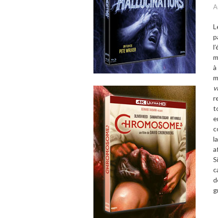
A
L
p
l
m
à
m
v
r
t
e
c
l
a
S
c
d
g