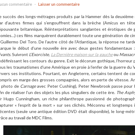
ucun commentaire
-
Laisser un commentaire
e succès des longs-métrages produits par la Hammer dès la deuxième 
ar d’autres firmes qui s’engouffrent dans la brèche (Amicus en tê
’épouvante britannique. Réinterprétations sanglantes et érotiques de
omies…) ces films marquèrent durablement toute une génération de ciné
 Guillermo Del Toro. De l’autre côté de l’Atlantique, la réponse ne tard
arque le début d’une nouvelle ère avec deux gestes fondamentaux 
ivants.
Suivront
L’Exorciste
,
La Dernière maison sur la gauche
ou
Massacr
edéfinissant les contours du genre. Exit le décorum gothique, l’horreur 
ous les traumatismes d’une Amérique en proie à l’enfer de la guerre du 
nvers ses institutions. Pourtant, en Angleterre, certains tentent de conti
ompris en marge des grosses compagnies, alors en perte de vitesse. A
a photo de
Carnage
avec Peter Cushing), Peter Newbrook passe pour la 
fin de réaliser l’un des objets les plus singuliers de cette ère.
The Asph
ir Hugo Cunningham, un riche philanthrope passionné de photograph
apturer « l’esprit de la mort » sur ses clichés. Méconnu et longtemps 
écentes (seule une antique édition DVD était disponible), le long-mét
râce au travail de MDC Films.