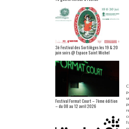
3è Festival des Sortilèges les 19 & 20
juin soirs @ Espace Saint Michel
C
p
u
Festival Format Court – 7ème édition
p
– du 08 au 12 avril 2026
r
c
l
s