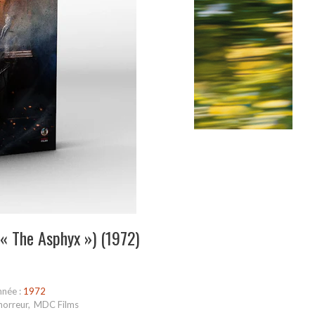
(« The Asphyx ») (1972)
nnée :
1972
horreur
,
MDC Films