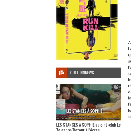
A
L
u
s
l
CULTURONEWS
t
l
r
d
l
l
l
t
LES STANCES A SOPHIE au ciné-club Le
7e genre/Retour à l’écran