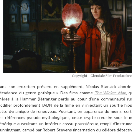
Copyright – Glendale Film Production
ans son entretien présent en supplément, Nicolas Stanzick aborde 
écadence du genre gothique ». Des films comme
The Wicker Man
, q
hères à la Hammer (l’étranger perdu au cœur d’une communauté rura
odifier profondément l’ADN de la firme en y injectant un souffle hip
ette dynamique de renouveau. Pourtant, en apparence du moins, certai
es références pseudo mythologiques, cette crypte creusée sous le ma
énérique auscultant un intérieur cossu poussiéreux, rempli d’instrum
unningham, campé par Robert Stevens (incarnation du célèbre détecti