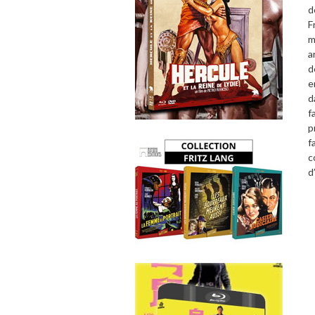
d
F
m
a
d
e
d
f
p
f
c
d