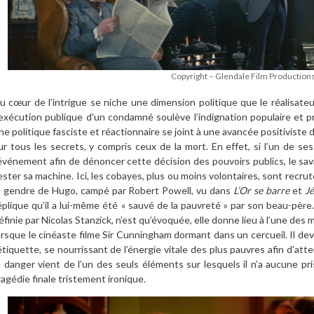
Copyright – Glendale Film Production
u cœur de l’intrigue se niche une dimension politique que le réalisate
’exécution publique d’un condamné soulève l’indignation populaire et 
ne politique fasciste et réactionnaire se joint à une avancée positiviste d
ur tous les secrets, y compris ceux de la mort. En effet, si l’un de ses
’événement afin de dénoncer cette décision des pouvoirs publics, le sav
ester sa machine. Ici, les cobayes, plus ou moins volontaires, sont recrut
e gendre de Hugo, campé par Robert Powell, vu dans
L’Or se barre
et
Jé
éplique qu’il a lui-même été « sauvé de la pauvreté » par son beau-père
éfinie par Nicolas Stanzick, n’est qu’évoquée, elle donne lieu à l’une des
orsque le cinéaste filme Sir Cunningham dormant dans un cercueil. Il dev
’étiquette, se nourrissant de l’énergie vitale des plus pauvres afin d’att
e danger vient de l’un des seuls éléments sur lesquels il n’a aucune pr
ragédie finale tristement ironique.