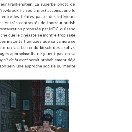
cteur Frankenstein. La superbe photo de
l Newbrook fit ses armes) accompagne le
entre les teintes pastel des intérieurs
s et très contrastés de l’horreur british
e restauration proposée par MDC qui rend
nche que le cinéaste se montre trop sage
des instants tragiques que sa caméra se
ur un lac. Le rendu kitsch des asphyx,
llages approximatifs ne jouent pas en sa
sprit de la mort
serait probablement déjà
on sein, une approche sociale qui mérite