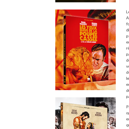
L
A
f
d
p
e
r
p
d
v
d
l
e
d
p
P
o
e
q