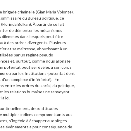
e brigade criminelle (Gian Maria Volonte).
 Commissaire du Bureau politique, ce
lorinda Bolkan). À partir de ce fait
a tenter de démonter les mécanismes
es dilemmes dans lesquels peut être
u à des ordres divergents. Plusieurs
icier et sa maîtresse, aboutissant à un
tilisées par un régime pseudo-
nces et, surtout, comme nous allons le
un potentat peut se révéler, à son corps
rmoi ou par les Institutions (potentat dont
 d’un complexe d’infériorité). En
ns entre les ordres du social, du politique,
sont les relations humaines ne renvoyant
a loi.
, continuellement, deux attitudes
de multiples indices compromettants aux
stes, s’ingénie à échapper aux pièges
 par les événements a pour conséquence de