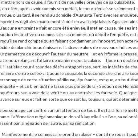
e mettre hors de cause, il fournit de nouvelles preuves de sa culpabilité.
i, en effet, après avoir commis son méfait, le meurtrier laisse sciemment 
orsque, plus tard, il se rend au domicile d’Augusta Terzi avec les enquêteu
mpreintes digitales exactement là où il en avait déjà laissé. Agissant ains
u’aucune empreinte n’ait encore été enlevée, il met en cause, nie ses inte
éaction instinctive du commissaire, au moment où débute l’enquête, est d’
orsqu’il se rend compte qu’en faisant condamner un innocent, son acte n’
écide de blanchir bouc émissaire. Il adresse alors de nouveaux indices
eur permettre de découvrir l’auteur du meurtre – et en informe la presse,
nattendu, relançant l’affaire de manière spectaculaire. Il joue un double rôl
oi. Il satisfait tour à tour des désirs antagonistes, sert les intérêts de c
remière d’entre celles-ci traque le coupable, la seconde cherche à le soustr
ersonnage de cette situation périlleuse, épuisante, est que, en tout état d
’enquête – et ce bien qu’il ne fasse plus partie de la « Section des Homicide
nquêteurs sur la voie de la vérité ou, au contraire, les fourvoie. Quoi qu
’avance sur eux et fait en sorte que ce soit lui, toujours, qui ait détermin
e personnage concentre sur lui l’attention de tous. Il est à la fois le me
rame. L’affirmation mégalomaniaque de soi à laquelle il se livre, sa volon
assent par la négation de l’autre, par sa réification.
anifestement, le commissaire prend un plaisir – dont il ne réussit pas to