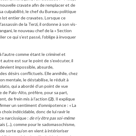
e nouvelle cravate afin de remplacer et de
 culpabilité, le chef du Bureau politique
n lot entier de cravates. Lorsque ce
ssassin de la Terzi, il ordonne à son vis-
angani, le nouveau chef de la « Section
ler ce qui s’est passé, l’oblige à invoquer
à l’autre comme étant le criminel et
 autre est sur le point de s’exécuter, il
 devient impossible, absurde,
des désirs conflictuels. Elle annihile, chez
ion mentale, le déstabilise, le réduit à
solato, qui a abordé d’un point de vue
 de Palo-Alto, préfère, pour sa part,
nt, de frein mis à l’action
(2)
. Il explique
affirmer un sentiment d’omnipotence : « La
choix indécidable, donc de lui ravir le
ce narcissique :
de n’y être pas soi-même
 Mais (…), comme pour le sadomasochisme,
e sorte qu’on en vient à intérioriser