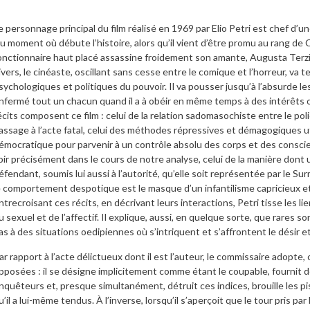
e personnage principal du film réalisé en 1969 par Elio Petri est chef d’un
u moment où débute l’histoire, alors qu’il vient d’être promu au rang de
onctionnaire haut placé assassine froidement son amante, Augusta Terzi (F
ivers, le cinéaste, oscillant sans cesse entre le comique et l’horreur, v
sychologiques et politiques du pouvoir. Il va pousser jusqu’à l’absurde l
nfermé tout un chacun quand il a à obéir en même temps à des intérêts o
écits composent ce film : celui de la relation sadomasochiste entre le pol
assage à l’acte fatal, celui des méthodes répressives et démagogiques u
émocratique pour parvenir à un contrôle absolu des corps et des conscie
oir précisément dans le cours de notre analyse, celui de la manière dont 
éfendant, soumis lui aussi à l’autorité, qu’elle soit représentée par le Su
e comportement despotique est le masque d’un infantilisme capricieux et
ntrecroisant ces récits, en décrivant leurs interactions, Petri tisse les lie
u sexuel et de l’affectif. Il explique, aussi, en quelque sorte, que rares 
as à des situations oedipiennes où s’intriquent et s’affrontent le désir et l
ar rapport à l’acte délictueux dont il est l’auteur, le commissaire adopte
pposées : il se désigne implicitement comme étant le coupable, fournit 
nquêteurs et, presque simultanément, détruit ces indices, brouille les pi
u’il a lui-même tendus. À l’inverse, lorsqu’il s’aperçoit que le tour pris