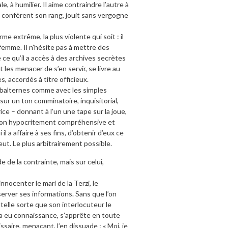
, à humilier. Il aime contraindre l’autre à
i confèrent son rang, jouit sans vergogne
e extrême, la plus violente qui soit : il
 femme. Il n’hésite pas à mettre des
 ce qu’il a accès à des archives secrètes
 les menacer de s’en servir, se livre au
, accordés à titre officieux.
subalternes comme avec les simples
sur un ton comminatoire, inquisitorial,
ce – donnant à l’un une tape sur la joue,
 façon hypocritement compréhensive et
l a affaire à ses fins, d’obtenir d’eux ce
veut. Le plus arbitrairement possible.
 de la contrainte, mais sur celui,
nnocenter le mari de la Terzi, le
server ses informations. Sans que l’on
 telle sorte que son interlocuteur le
l a eu connaissance, s’apprête en toute
saire, menaçant, l’en dissuade : « Moi, je