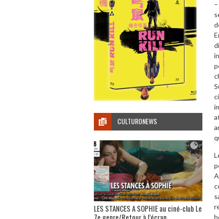
–
s
d
E
d
i
p
c
S
c
i
a
CULTURONEWS
a
q
L
p
A
c
s
r
LES STANCES A SOPHIE au ciné-club Le
7e genre/Retour à l’écran
b