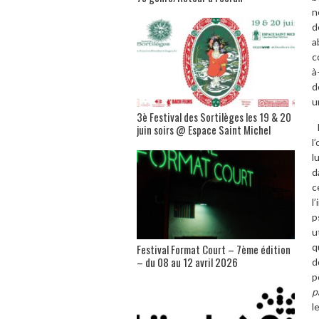
n
d
a
c
à
d
u
3è Festival des Sortilèges les 19 & 20
L
juin soirs @ Espace Saint Michel
l
l
d
c
l
p
u
q
Festival Format Court – 7ème édition
– du 08 au 12 avril 2026
d
p
p
l