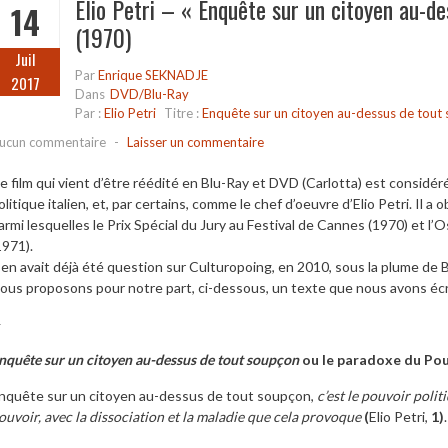
Elio Petri – « Enquête sur un citoyen au-d
14
(1970)
Juil
Par
Enrique SEKNADJE
2017
Dans
DVD/Blu-Ray
Par :
Elio Petri
Titre :
Enquête sur un citoyen au-dessus de tout
ucun commentaire
-
Laisser un commentaire
e film qui vient d’être réédité en Blu-Ray et DVD (Carlotta) est considé
olitique italien, et, par certains, comme le chef d’oeuvre d’Elio Petri. I
armi lesquelles le Prix Spécial du Jury au Festival de Cannes (1970) et l’
1971).
l en avait déjà été question sur Culturopoing, en 2010, sous la plume de B
ous proposons pour notre part, ci-dessous, un texte que nous avons écr
—
nquête sur un citoyen au-dessus de tout soupçon
ou le paradoxe du Pou
nquête sur un citoyen au-dessus de tout soupçon,
c’est le pouvoir polit
ouvoir, avec la dissociation et la maladie que cela provoque
(
Elio Petri,
1)
.