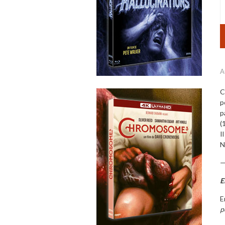
A
C
p
p
(
I
N
E
E
p