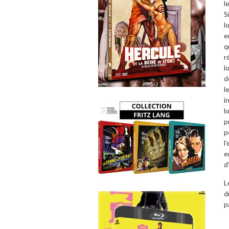
l
S
l
e
q
r
l
d
l
i
l
p
p
l
e
d
L
d
p
M