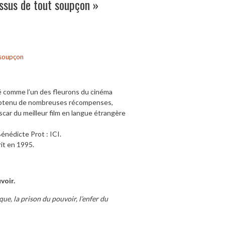
essus de tout soupçon »
 soupçon
ré comme l’un des fleurons du cinéma
l a obtenu de nombreuses récompenses,
Oscar du meilleur film en langue étrangère
énédicte Prot : ICI.
it en 1995.
voir.
ique, la prison du pouvoir, l’enfer du