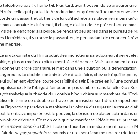
e téléphone pas ! », hurle-t-il. Plus tard, ayant besoin de se procurer un
étruire celle qu’il portait le
jour
du crime et qui constitue une preuve de sa
borde un passant et obtient de lui qu’il achète à sa place rien moins qu’u
ommissionnaire les lui remet, il change d’attitude. Se présentant comme l’a
-vis de le dénoncer à la police. Se rendant peu après dans le bureau de M
es Homicides », il y trouve le passant et, le persuadant de renoncer à révé
ne méprise.
e protagoniste du film produit des injonctions paradoxales : il se révèle 
’oblige, plus ou moins explicitement, à le dénoncer. Mais, au moment où cet
ui donne un ordre contraire, le met dans une situation où la dénonciation
angereuse. La double contrainte vise à satisfaire, chez celui qui l’impose, 
elui qui en est victime, toute possibilité d’agir. Elle crée en lui une confus
’impuissance. Elle l’oblige à fuir pour ne pas sombrer dans la folie. Guy Ro
sychanalytique la théorie du « double bind » chère aux membres de l’École
tiliser le terme de « double entrave » pour insister sur l’idée d’empêcheme
ue l’injonction paradoxale manifeste la volonté d’assujettir l’autre et d’
ouble entrave imposée est le pouvoir, la décision de placer autrui dans un 
ouvoir de décision. C’est en cela que se manifeste l’idéale toute-puissan
ar ce moyen soumis
»
(3)
. Et l’auteur d’ajouter immédiatement après : «
e fait de
ne pas pouvoir
être soumis est ressenti comme une restriction : d