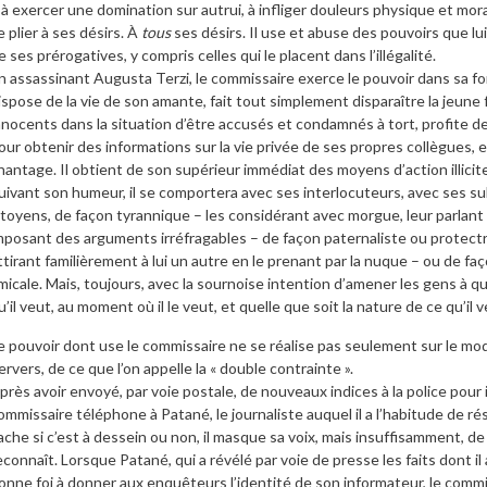
 à exercer une domination sur autrui, à infliger douleurs physique et morale
e plier à ses désirs. À
tous
ses désirs. Il use et abuse des pouvoirs que lu
e ses prérogatives, y compris celles qui le placent dans l’illégalité.
n assassinant Augusta Terzi, le commissaire exerce le pouvoir dans sa form
ispose de la vie de son amante, fait tout simplement disparaître la jeune
nnocents dans la situation d’être accusés et condamnés à tort, profite de
our obtenir des informations sur la vie privée de ses propres collègues, et
hantage. Il obtient de son supérieur immédiat des moyens d’action illicites
uivant son humeur, il se comportera avec ses interlocuteurs, avec ses 
itoyens, de façon tyrannique – les considérant avec morgue, leur parlant 
mposant des arguments irréfragables – de façon paternaliste ou protectri
ttirant familièrement à lui un autre en le prenant par la nuque – ou de
micale. Mais, toujours, avec la sournoise intention d’amener les gens à qui i
u’il veut, au moment où il le veut, et quelle que soit la nature de ce qu’il 
e pouvoir dont use le commissaire ne se réalise pas seulement sur le mode
ervers, de ce que l’on appelle la « double contrainte ».
près avoir envoyé, par voie postale, de nouveaux indices à la police pour i
ommissaire téléphone à Patané, le journaliste auquel il a l’habitude de ré
ache si c’est à dessein ou non, il masque sa voix, mais insuffisamment, de
econnaît. Lorsque Patané, qui a révélé par voie de presse les faits dont i
onne foi à donner aux enquêteurs l’identité de son informateur, le commis