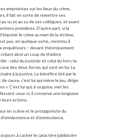
ses empreintes sur les lieux du crime,
rs, il fait en sorte de remettre ses
i au vu et au su de ses collègues, et avant
ntions premières. D’autre part, si la
imputer le crime au mari de la victime,
est pas, en quelque sorte,
reconnu
, il
 aux enquêteurs – devant théoriquement
 créant ainsi un coup de théâtre
e : celui du justicier et celui du hors-la-
hacune des deux forces qui sont en lui. La
aire à la justice. Le bénéfice tiré par le
e cause, c’est lui qui mène le jeu, dirige
s ». C’est lui qui, à sa guise, met les
e fassent ceux-ci, il conserve une longueur
é leurs actions.
tteur en scène et le protagoniste du
té d’omnipotence et d’omniscience,
ujours à cacher le caractère jubilatoire