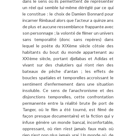
dans le sens où ils permettent de représenter
un réel qui semble lui-même déréglé par ce qui
le constitue : le choix de Damien Bonnard pour
incarner Rimbaud alors que l’acteur a quinze ans
de plus et aucune ressemblance frappante avec
son personnage ; la volonté de filmer un univers
sans temporalité (donc sans repères) dans
lequel le poète du XIXème siècle côtoie des
habitants du bout du monde appartenant au
XXIème siècle, portant djellabas et Adidas et
vivant sur des chalutiers qui n’ont rien des
bateaux de pêche d’antan ; les effets de
boucles spatiales et temporelles accroissant le
sentiment d’enfermement dans une situation
insoluble. Ce sens de l’anachronisme et des
disjonctions temporelles, cette confrontation
permanente entre la réalité brute (le port de
Tanger, où le film a été tourné, est filmé de
façon presque documentaire) et la fiction qui y
infuse génère un monde bancal, inconfortable,
oppressant, où rien n’est jamais faux mais où
rien n’est non plus jamais vrai. Un monde où, de