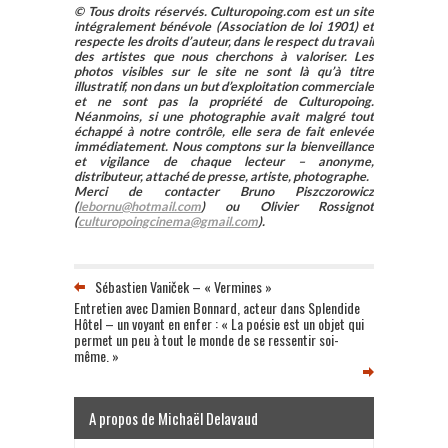
© Tous droits réservés. Culturopoing.com est un site
intégralement bénévole (Association de loi 1901) et
respecte les droits d’auteur, dans le respect du travail
des artistes que nous cherchons à valoriser. Les
photos visibles sur le site ne sont là qu’à titre
illustratif, non dans un but d’exploitation commerciale
et ne sont pas la propriété de Culturopoing.
Néanmoins, si une photographie avait malgré tout
échappé à notre contrôle, elle sera de fait enlevée
immédiatement. Nous comptons sur la bienveillance
et vigilance de chaque lecteur – anonyme,
distributeur, attaché de presse, artiste, photographe.
Merci de contacter Bruno Piszczorowicz
(
lebornu@hotmail.com
) ou Olivier Rossignot
(
culturopoingcinema@gmail.com
).
Sébastien Vaniček – « Vermines »
Entretien avec Damien Bonnard, acteur dans Splendide
Hôtel – un voyant en enfer : « La poésie est un objet qui
permet un peu à tout le monde de se ressentir soi-
même. »
A propos de Michaël Delavaud