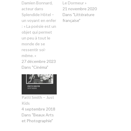
Damien Bonnard,
Le Dormeur »
acteur dans
21 novembre 2020
Splendide Hôtel –
Dans "Littérature
un voyant en enfer
française"
: « La poésie est un
objet qui permet
un peu à tout le
monde de se
ressentir soi-
même. »
27 décembre 2023
Dans "Cinéma"
Patti Smith – Just
Kids
4 septembre 2018
Dans "Beaux Arts
et Photographie"