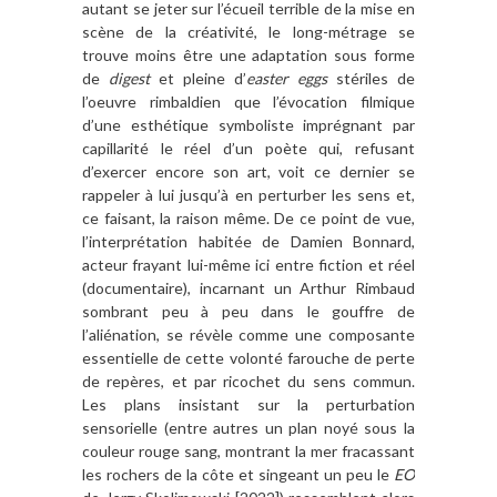
autant se jeter sur l’écueil terrible de la mise en
scène de la créativité, le long-métrage se
trouve moins être une adaptation sous forme
de
digest
et pleine d’
easter eggs
stériles de
l’oeuvre rimbaldien que l’évocation filmique
d’une esthétique symboliste imprégnant par
capillarité le réel d’un poète qui, refusant
d’exercer encore son art, voit ce dernier se
rappeler à lui jusqu’à en perturber les sens et,
ce faisant, la raison même. De ce point de vue,
l’interprétation habitée de Damien Bonnard,
acteur frayant lui-même ici entre fiction et réel
(documentaire), incarnant un Arthur Rimbaud
sombrant peu à peu dans le gouffre de
l’aliénation, se révèle comme une composante
essentielle de cette volonté farouche de perte
de repères, et par ricochet du sens commun.
Les plans insistant sur la perturbation
sensorielle (entre autres un plan noyé sous la
couleur rouge sang, montrant la mer fracassant
les rochers de la côte et singeant un peu le
EO