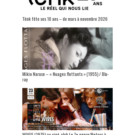
Tënk fête ses 10 ans – de mars à novembre 2026
Mikio Naruse – « Nuages flottants » (1955) / Blu-
ray
WIVES (1975) au ciné-club Le 7e genre/Retour à