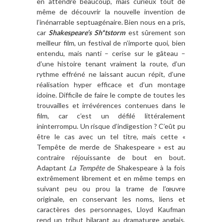
en attendre beaucoup, mais curieux tout de
même de découvrir la nouvelle invention de
l’inénarrable septuagénaire. Bien nous en a pris,
car
Shakespeare’s Sh*tstorm
est sûrement son
meilleur film, un festival de n’importe quoi, bien
entendu, mais nanti – cerise sur le gâteau –
d’une histoire tenant vraiment la route, d’un
rythme effréné ne laissant aucun répit, d’une
réalisation hyper efficace et d’un montage
idoine. Difficile de faire le compte de toutes les
trouvailles et irrévérences contenues dans le
film, car c’est un défilé littéralement
ininterrompu. Un risque d’indigestion ? C’eût pu
être le cas avec un tel titre, mais cette «
Tempête de merde de Shakespeare » est au
contraire réjouissante de bout en bout.
Adaptant
La Tempête
de Shakespeare à la fois
extrêmement librement et en même temps en
suivant peu ou prou la trame de l’œuvre
originale, en conservant les noms, liens et
caractères des personnages, Lloyd Kaufman
rend un tribut hilarant au dramaturge anglais,