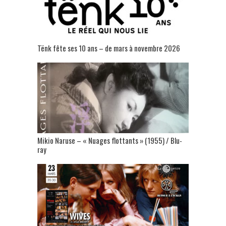
Tënk fête ses 10 ans – de mars à novembre 2026
Mikio Naruse – « Nuages flottants » (1955) / Blu-
ray