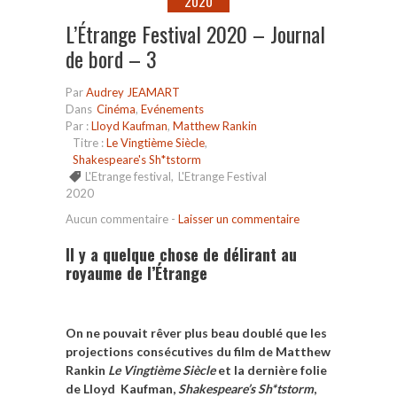
2020
L’Étrange Festival 2020 – Journal
de bord – 3
Par
Audrey JEAMART
Dans
Cinéma
,
Evénements
Par :
Lloyd Kaufman
,
Matthew Rankin
Titre :
Le Vingtième Siècle
,
Shakespeare's Sh*tstorm
L'Etrange festival
,
L'Etrange Festival
2020
Aucun commentaire
-
Laisser un commentaire
Il y a quelque chose de délirant au
royaume de l’Étrange
On ne pouvait rêver plus beau doublé que les
projections consécutives du film de Matthew
Rankin
Le Vingtième Siècle
et la dernière folie
de Lloyd Kaufman,
Shakespeare’s Sh*tstorm
,