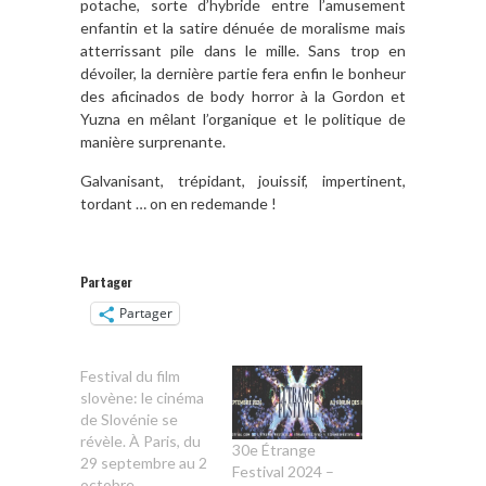
potache, sorte d’hybride entre l’amusement
enfantin et la satire dénuée de moralisme mais
atterrissant pile dans le mille. Sans trop en
dévoiler, la dernière partie fera enfin le bonheur
des aficinados de body horror à la Gordon et
Yuzna en mêlant l’organique et le politique de
manière surprenante.
Galvanisant, trépidant, jouissif, impertinent,
tordant … on en redemande !
Partager
Partager
Festival du film
slovène: le cinéma
de Slovénie se
révèle. À Paris, du
30e Étrange
29 septembre au 2
Festival 2024 –
octobre.