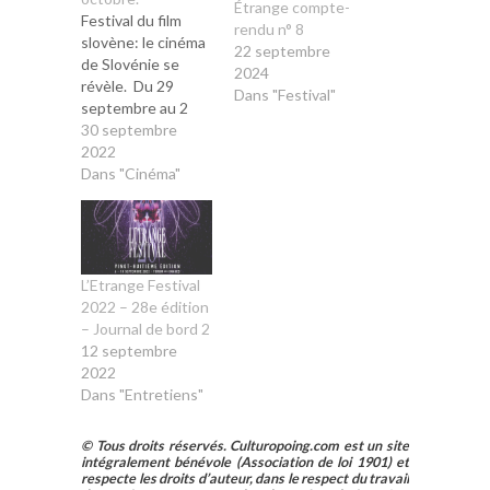
Étrange compte-
Festival du film
rendu n° 8
slovène: le cinéma
22 septembre
de Slovénie se
2024
révèle. Du 29
Dans "Festival"
septembre au 2
octobre se tiendra
30 septembre
le premier festival
2022
du film slovène au
Dans "Cinéma"
cinéma les 7
Parnassiens, à
Paris. L’acteur
Stanislas Merhar,
dont le père est
L’Etrange Festival
slovène, sera le
2022 – 28e édition
parrain de cette
– Journal de bord 2
première édition.
12 septembre
C’est peu dire…
2022
Dans "Entretiens"
© Tous droits réservés. Culturopoing.com est un site
intégralement bénévole (Association de loi 1901) et
respecte les droits d’auteur, dans le respect du travail