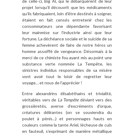
de celle-ci, Big Al, qui le débarquèrent de leur
projet lorsqu’il découvrit que les médicaments
qu’ils fabriquaient, loin d’être destinés à soigner,
étaient en fait censés entretenir chez les
consommateurs une dépendante favorisant
leur mainmise sur l’industrie ainsi que leur
fortune. La déchéance sociale et le suicide de sa
femme achevèrent de faire de notre héros un
homme assoiffé de vengeance. Désormais à la
merci de ce chimiste fou ayant mis au point une
substance verte nommée La Tempête, les
sinistres individus responsables de sa misère
vont avoir tout le loisir de regretter leur
voyage… et nous de l’apprécier !
Entre alexandrins élisabéthains et trivialité,
véritables vers de
La Tempête
déviant vers des
grossièretés, averse d’excréments d’orque,
créatures délirantes (on se souviendra du
poulet à pénis…) et personnages hauts en
couleurs comme la tante Ariel, lécheuse de culs
en fauteuil, s’exprimant de manière métallique