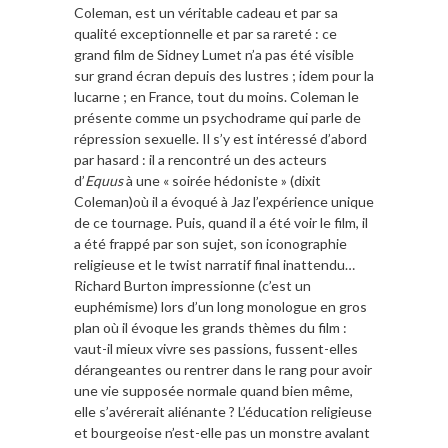
Coleman, est un véritable cadeau et par sa
qualité exceptionnelle et par sa rareté : ce
grand film de Sidney Lumet n’a pas été visible
sur grand écran depuis des lustres ; idem pour la
lucarne ; en France, tout du moins. Coleman le
présente comme un psychodrame qui parle de
répression sexuelle. Il s’y est intéressé d’abord
par hasard : il a rencontré un des acteurs
d’
Equus
à une « soirée hédoniste » (dixit
Coleman)où il a évoqué à Jaz l’expérience unique
de ce tournage. Puis, quand il a été voir le film, il
a été frappé par son sujet, son iconographie
religieuse et le twist narratif final inattendu…
Richard Burton impressionne (c’est un
euphémisme) lors d’un long monologue en gros
plan où il évoque les grands thèmes du film :
vaut-il mieux vivre ses passions, fussent-elles
dérangeantes ou rentrer dans le rang pour avoir
une vie supposée normale quand bien même,
elle s’avérerait aliénante ? L’éducation religieuse
et bourgeoise n’est-elle pas un monstre avalant