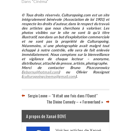
Dans "Cinéma"
© Tous droits réservés. Culturopoing.com est un site
intégralement bénévole (Association de loi 1901) et
respecte les droits d’auteur, dans le respect du travail
des artistes que nous cherchons à valoriser. Les
photos visibles sur le site ne sont là qu’à titre
illustratif, non dans un but d’exploitation commerciale
et ne sont pas la propriété de Culturopoing.
Néanmoins, si une photographie avait malgré tout
échappé à notre contrôle, elle sera de fait enlevée
immédiatement. Nous comptons sur la bienveillance
et vigilance de chaque lecteur – anonyme,
distributeur, attaché de presse, artiste, photographe.
Merci de contacter Bruno Piszczorowicz
(
lebornu@hotmail.com
) ou Olivier Rossignot
(
culturopoingcinema@gmail.com
).
Sergio Leone – "Il était une fois dans l’Ouest"
The Divine Comedy – « Foreverland »
A propos de Xanaé BOVE
Voir les articles de Xanaé