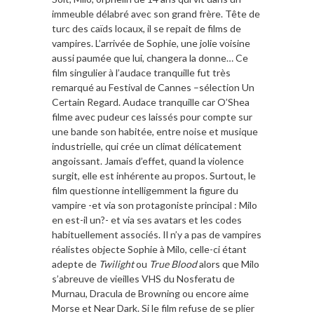
immeuble délabré avec son grand frère. Tête de
turc des caïds locaux, il se repait de films de
vampires. L’arrivée de Sophie, une jolie voisine
aussi paumée que lui, changera la donne… Ce
film singulier à l’audace tranquille fut très
remarqué au Festival de Cannes –sélection Un
Certain Regard. Audace tranquille car O’Shea
filme avec pudeur ces laissés pour compte sur
une bande son habitée, entre noise et musique
industrielle, qui crée un climat délicatement
angoissant. Jamais d’effet, quand la violence
surgit, elle est inhérente au propos. Surtout, le
film questionne intelligemment la figure du
vampire -et via son protagoniste principal : Milo
en est-il un?- et via ses avatars et les codes
habituellement associés. Il n’y a pas de vampires
réalistes objecte Sophie à Milo, celle-ci étant
adepte de
Twilight
ou
True Blood
alors que Milo
s’abreuve de vieilles VHS du Nosferatu de
Murnau, Dracula de Browning ou encore aime
Morse et Near Dark. Si le film refuse de se plier