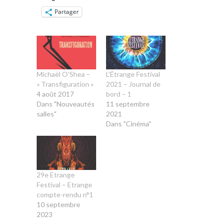
Partager
Michaël O’Shea –
L’Étrange Festival
« Transfiguration »
2021 – Journal de
4 août 2017
bord – 1
Dans "Nouveautés
11 septembre
salles"
2021
Dans "Cinéma"
29e Etrange
Festival – Etrange
compte-rendu n°1
10 septembre
2023