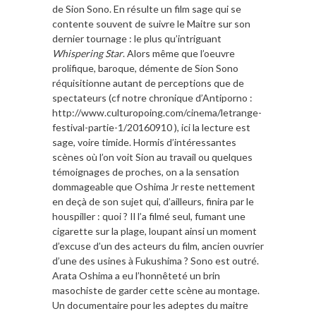
de Sion Sono. En résulte un film sage qui se
contente souvent de suivre le Maitre sur son
dernier tournage : le plus qu’intriguant
Whispering Star
. Alors même que l’oeuvre
prolifique, baroque, démente de Sion Sono
réquisitionne autant de perceptions que de
spectateurs (cf notre chronique d’Antiporno :
http://www.culturopoing.com/cinema/letrange-
festival-partie-1/20160910 ), ici la lecture est
sage, voire timide. Hormis d’intéressantes
scènes où l’on voit Sion au travail ou quelques
témoignages de proches, on a la sensation
dommageable que Oshima Jr reste nettement
en deçà de son sujet qui, d’ailleurs, finira par le
houspiller : quoi ? Il l’a filmé seul, fumant une
cigarette sur la plage, loupant ainsi un moment
d’excuse d’un des acteurs du film, ancien ouvrier
d’une des usines à Fukushima ? Sono est outré.
Arata Oshima a eu l’honnêteté un brin
masochiste de garder cette scène au montage.
Un documentaire pour les adeptes du maitre