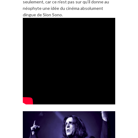
seulement, car ce n’est pas sur qu’il donne au
néophyte une idée du cinéma absolument
dingue de Sion Sono.