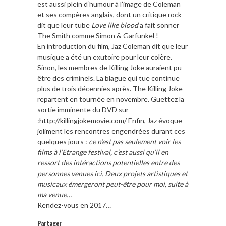
est aussi plein d‘humour à l’image de Coleman
et ses compères anglais, dont un critique rock
dit que leur tube
Love like blood
a fait sonner
The Smith comme Simon & Garfunkel !
En introduction du film, Jaz Coleman dit que leur
musique a été un exutoire pour leur colère.
Sinon, les membres de Killing Joke auraient pu
être des criminels. La blague qui tue continue
plus de trois décennies après. The Killing Joke
repartent en tournée en novembre. Guettez la
sortie imminente du DVD sur
:http://killingjokemovie.com/ Enfin, Jaz évoque
joliment les rencontres engendrées durant ces
quelques jours :
ce n’est pas seulement voir les
films à l’Etrange festival, c’est aussi qu’il en
ressort des intéractions potentielles entre des
personnes venues ici. Deux projets artistiques et
musicaux émergeront peut-être pour moi, suite à
ma venue…
Rendez-vous en 2017…
Partager