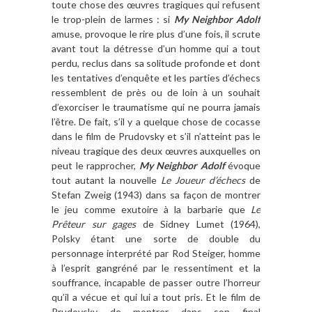
toute chose des œuvres tragiques qui refusent
le trop-plein de larmes : si
My Neighbor Adolf
amuse, provoque le rire plus d’une fois, il scrute
avant tout la détresse d’un homme qui a tout
perdu, reclus dans sa solitude profonde et dont
les tentatives d’enquête et les parties d’échecs
ressemblent de près ou de loin à un souhait
d’exorciser le traumatisme qui ne pourra jamais
l’être. De fait, s’il y a quelque chose de cocasse
dans le film de Prudovsky et s’il n’atteint pas le
niveau tragique des deux œuvres auxquelles on
peut le rapprocher,
My Neighbor Adolf
évoque
tout autant la nouvelle
Le Joueur d’échecs
de
Stefan Zweig (1943) dans sa façon de montrer
le jeu comme exutoire à la barbarie que
Le
Prêteur sur gages
de Sidney Lumet (1964),
Polsky étant une sorte de double du
personnage interprété par Rod Steiger, homme
à l’esprit gangréné par le ressentiment et la
souffrance, incapable de passer outre l’horreur
qu’il a vécue et qui lui a tout pris. Et le film de
Prudovsky de montrer dans son final