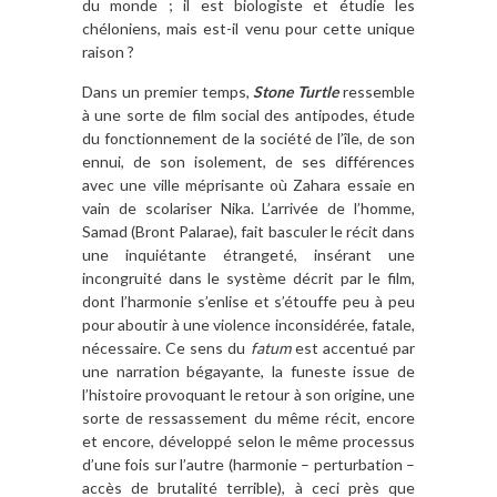
du monde ; il est biologiste et étudie les
chéloniens, mais est-il venu pour cette unique
raison ?
Dans un premier temps,
Stone Turtle
ressemble
à une sorte de film social des antipodes, étude
du fonctionnement de la société de l’île, de son
ennui, de son isolement, de ses différences
avec une ville méprisante où Zahara essaie en
vain de scolariser Nika. L’arrivée de l’homme,
Samad (Bront Palarae), fait basculer le récit dans
une inquiétante étrangeté, insérant une
incongruité dans le système décrit par le film,
dont l’harmonie s’enlise et s’étouffe peu à peu
pour aboutir à une violence inconsidérée, fatale,
nécessaire. Ce sens du
fatum
est accentué par
une narration bégayante, la funeste issue de
l’histoire provoquant le retour à son origine, une
sorte de ressassement du même récit, encore
et encore, développé selon le même processus
d’une fois sur l’autre (harmonie – perturbation –
accès de brutalité terrible), à ceci près que