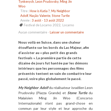
Tynkevych
,
Leon Prudovsky
,
Ming Jin
Woo
Titre :
How is Katia ?
,
My Neighbor
Adolf
,
Nação Valente
,
Stone Turtle
Année :
3 août - 13 août 2022
Festival de Locarno 2022
,
Locarno
Aucun commentaire
-
Laisser un commentaire
Nous voilà en Suisse, dans une chaleur
étouffante sur les bords du Lac Majeur, afin
d’assister au « plus petit des grands
festivals ». La première partie de cette
dizaine de jours fut hantée par les démons
intérieurs que les personnages des films
présentés tentent en vain de combattre leur
passé, voire plus globalement le passé.
My Neighbor Adolf
du réalisateur israélien Leon
Prudovsky (Piazza Grande) et
Stone Turtle
du
Malaisien Ming Jin Woo (Concorso
Internazionale) n’ont pas grand-chose en
commun par leur style et leur approche du