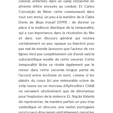
colonel, enfermés dans un camp retranché en
attente d’être envoyés au combat. Et Carlos
Conceição de filmer cette communauté dans
tout son ennui, un peu à la manière de la Claire
Denis de
Beau travail
(1999) ; de donner sa
place à la mollesse élastique de la temporalité,
qui a son importance dans la résolution du film
et dans son discours général qui restera
certainement un peu opaque ou imprécis pour
pas mal de monde (avouons que l’auteur de ces
lignes n’est pas complètement sûr d’avoir saisi la
substantifique moelle de cette oeuvre). Cette
temporalité lâche se révèle également par le
retour dans cette seconde longue partie de
l’accord entre érotisme et mort, comme si les
plaisirs du corps (ici une mémorable scène de
strip-tease sur un morceau d’Aphrodite’s Child)
ne servaient obstinément que de détonateur
pour l’explosion de la violence. Et
Nação Valente
de représenter, de manière parfois un peu trop
symbolique et obscure, une nation portugaise
qui n’a peut-être jamais véritablement pansé les