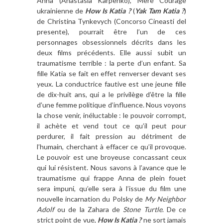
Anna (Anastasia Karpenko), Mère Courage
ukrainienne de
How Is Katia ?
(
Yak
Tam Katia ?
)
de Christina Tynkevych (Concorso Cineasti del
presente), pourrait être l’un de ces
personnages obsessionnels décrits dans les
deux films précédents. Elle aussi subit un
traumatisme terrible : la perte d’un enfant. Sa
fille Katia se fait en effet renverser devant ses
yeux. La conductrice fautive est une jeune fille
de dix-huit ans, qui a le privilège d’être la fille
d’une femme politique d’influence. Nous voyons
la chose venir, inéluctable : le pouvoir corrompt,
il achète et vend tout ce qu’il peut pour
perdurer, il fait pression au détriment de
l’humain, cherchant à effacer ce qu’il provoque.
Le pouvoir est une broyeuse concassant ceux
qui lui résistent. Nous savons à l’avance que le
traumatisme qui frappe Anna de plein fouet
sera impuni, qu’elle sera à l’issue du film une
nouvelle incarnation du Polsky de
My Neighbor
Adolf
ou de la Zahara de
Stone Turtle
. De ce
strict point de vue,
How Is Katia ?
ne sort jamais