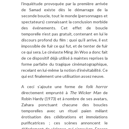
l’inquiétude provoquée par la première arrivée
de Samad existe dès le démarrage de la
seconde boucle, tout le monde (personnages et
spectateurs) connaissant la conclusion morbide
des événements. Cet effet de boucle
temporelle n’est pas gratuit, contenant en lui le
discours profond du film : quoi qu’il arrive, il est
impossible de fuir ce qui fut, et de tenter de fuir
ce qui sera. Le cinéaste Ming Jin Woo a donc fait
de ce dispositif déjà utilisé à maintes reprises la
forme parfaite du tragique cinématographique,
recelant en lui-même la notion d’inévitabilité. Ce
qui est finalement une utilisation assez neuve.
A ceci s’ajoute une forme de
folk horror
directement emprunté à
The Wicker Man
de
Robin Hardy (1973) et à nombre de ses avatars,
Zahara ponctuant chacune des boucles
temporelles avec un rituel païen mêlant
érotisation des célébrations et immolations
purificatrices ; ces scènes annoncent le
déferlement de violence qui s’ensuivra. Encore