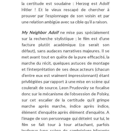
la certitude est soudaine : Herzog est Adolf
Hitler ! Et le vieux rescapé de chercher à
prouver par l’espionnage de son voisin et par
une relation ambigüe avec sa cible qu’il a raison.
My Neighbor Adolf
ne mise pas spécialement
sur la recherche stylistique ; le film est d’une
facture plutôt académique (ce serait son
défaut), sans audaces narratives majeures. Il se
met avant tout en quête de la pure efficacité, la
marche du récit, quelques astuces de montage
et l’interprétation de ses deux acteurs (chacun
d’entre eux est vraiment impressionnant) étant
privilégiées par rapport à une mise en scène qui
coulerait de source. Leon Prudovsky se focalise
donc sur le mécanisme de l’obsession de Polsky,
sur cet escalier de la certitude qu’il grimpe
marche après marche, indice après indice,
élément d’enquête après élément d’enquête. A
l’image de son personnage qui déteint sur lui, le
film se fait tour à tour attachant, parfois
loufoque (une scène de cambriolage hilarante