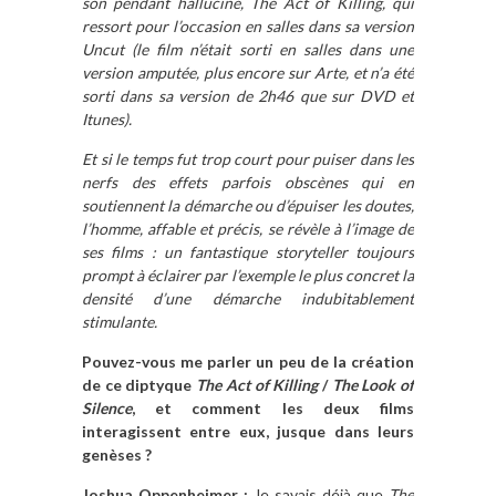
son pendant halluciné, The Act of Killing, qui
ressort pour l’occasion en salles dans sa version
Uncut (le film n’était sorti en salles dans une
version amputée, plus encore sur Arte, et n’a été
sorti dans sa version de 2h46 que sur DVD et
Itunes).
Et si le temps fut trop court pour puiser dans les
nerfs des effets parfois obscènes qui en
soutiennent la démarche ou d’épuiser les doutes,
l’homme, affable et précis, se révèle à l’image de
ses films : un fantastique storyteller toujours
prompt à éclairer par l’exemple le plus concret la
densité d’une démarche indubitablement
stimulante.
Pouvez-vous me parler un peu de la création
de ce diptyque
The Act of Killing
/
The Look of
Silence
, et comment les deux films
interagissent entre eux, jusque dans leurs
genèses ?
Joshua Oppenheimer :
Je savais déjà que
The