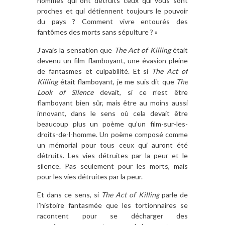
hommes qui ont détruits ceux qui vous sont
proches et qui détiennent toujours le pouvoir
du pays ? Comment vivre entourés des
fantômes des morts sans sépulture ? »
J’avais la sensation que
The Act of Killing
était
devenu un film flamboyant, une évasion pleine
de fantasmes et culpabilité. Et si
The Act of
Killing
était flamboyant, je me suis dit que
The
Look of Silence
devait, si ce n’est être
flamboyant bien sûr, mais être au moins aussi
innovant, dans le sens où cela devait être
beaucoup plus un poème qu’un film-sur-les-
droits-de-l-homme. Un poème composé comme
un mémorial pour tous ceux qui auront été
détruits. Les vies détruites par la peur et le
silence. Pas seulement pour les morts, mais
pour les vies détruites par la peur.
Et dans ce sens, si
The Act of Killing
parle de
l’histoire fantasmée que les tortionnaires se
racontent pour se décharger des