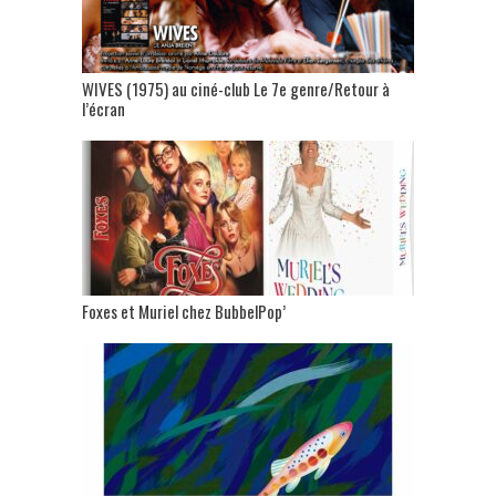
WIVES (1975) au ciné-club Le 7e genre/Retour à
l’écran
Foxes et Muriel chez BubbelPop’