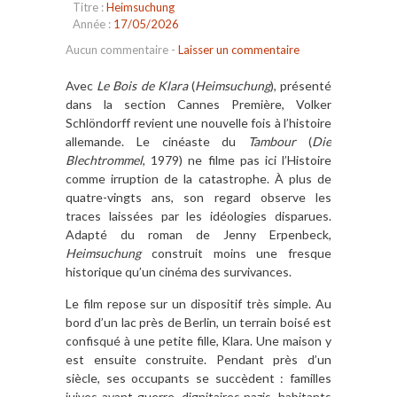
Titre :
Heimsuchung
Année :
17/05/2026
Aucun commentaire
-
Laisser un commentaire
Avec
Le Bois de Klara
(
Heimsuchung
), présenté
dans la section Cannes Première, Volker
Schlöndorff revient une nouvelle fois à l’histoire
allemande. Le cinéaste du
Tambour
(
Die
Blechtrommel
, 1979) ne filme pas ici l’Histoire
comme irruption de la catastrophe. À plus de
quatre-vingts ans, son regard observe les
traces laissées par les idéologies disparues.
Adapté du roman de Jenny Erpenbeck,
Heimsuchung
construit moins une fresque
historique qu’un cinéma des survivances.
Le film repose sur un dispositif très simple. Au
bord d’un lac près de Berlin, un terrain boisé est
confisqué à une petite fille, Klara. Une maison y
est ensuite construite. Pendant près d’un
siècle, ses occupants se succèdent : familles
juives avant-guerre, dignitaires nazis, habitants