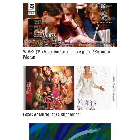
WIVES (1975) au ciné-club Le 7e genre/Retour à
l’écran
Foxes et Muriel chez BubbelPop’