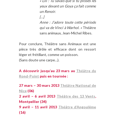
« Lili : Tu savais que si tu plisses les
yeux devant un Goya ça fait comme
un Renoir.
[…]
Anne : J’adore toute cette période
qui va de Vinci à Warhol. »
Théâtre
sans animaux, Jean-Michel Ribes.
Pour conclure, Théâtre sans Animaux est une
pièce très drôle et efficace dont on ressort
léger et frétillant, comme un poisson.
(Sans doute une carpe…).
A découvrir jusqu’au 23 mars au
Théâtre du
Rond-Point
puis en tournée :
27 mars – 30 mars 2013
Théâtre National de
Nice
(06)
2 avril – 6 avril 2013
Théâtre des 13 Vents
,
Montpellier (34)
9 avril – 11 avril 2013
Théâtre d’Angoulême
(16)