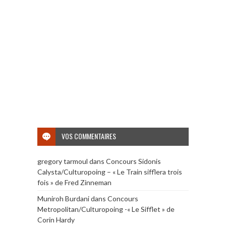
VOS COMMENTAIRES
gregory tarmoul
dans
Concours Sidonis
Calysta/Culturopoing – « Le Train sifflera trois
fois » de Fred Zinneman
Muniroh Burdani
dans
Concours
Metropolitan/Culturopoing -« Le Sifflet » de
Corin Hardy