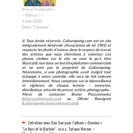
Bruno Podalydès –
« Wahou ! »
5 juin 2023
Dans "Cinéma"
© Tous droits réservés. Culturopoing.com est un site
intégralement bénévole (Association de loi 1901) et
respecte les droits d’auteur, dans le respect du travail
des artistes que nous cherchons à valoriser. Les
photos visibles sur le site ne sont là qu’à titre
illustratif, non dans un but d’exploitation commerciale
et ne sont pas la propriété de Culturopoing.
Néanmoins, si une photographie avait malgré tout
échappé à notre contrôle, elle sera de fait enlevée
immédiatement. Nous comptons sur la bienveillance
et vigilance de chaque lecteur – anonyme,
distributeur, attaché de presse, artiste, photographe.
Merci de contacter Bruno Piszczorowicz
(
lebornu@hotmail.com
) ou Olivier Rossignot
(
culturopoingcinema@gmail.com
).
Entretien avec Dan San pour l’album « Domino »
"Le Nazi et le Barbier", m.e.s. Tatiana Werner –