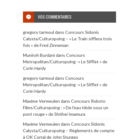
VOS COMMENTAIRES
gregory tarmoul
dans
Concours Sidonis
Calysta/Culturopoing – « Le Train sifflera trois
fois » de Fred Zinneman
Muniroh Burdani
dans
Concours
Metropolitan/Culturopoing -« Le Sifflet » de
Corin Hardy
gregory tarmoul
dans
Concours
Metropolitan/Culturopoing -« Le Sifflet » de
Corin Hardy
Maxime Vermeulen
dans
Concours Roboto
Films/Culturopoing : « De l’eau tiède sous un
pont rouge » de Shōhei Imamura
Maxime Vermeulen
dans
Concours Sidonis
Calysta/Culturopoing – Règlements de compte
à OK Corral de John Sturges