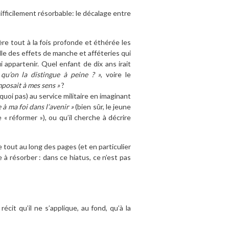
ifficilement résorbable: le décalage entre
ère tout à la fois profonde et éthérée les
lle des effets de manche et afféteries qui
 appartenir. Quel enfant de dix ans irait
 qu’on la distingue à peine ? »
, voire le
imposait à mes sens »
?
uoi pas) au service militaire en imaginant
 à ma foi dans l’avenir »
(bien sûr, le jeune
« réformer »), ou qu’il cherche à décrire
ée tout au long des pages (et en particulier
 à résorber : dans ce hiatus, ce n’est pas
cit qu’il ne s’applique, au fond, qu’à la