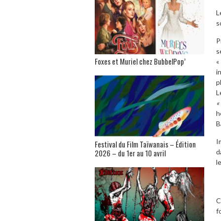
L
s
P
s
Foxes et Muriel chez BubbelPop’
«
i
p
L
«
h
B
I
Festival du Film Taïwanais – Édition
2026 – du 1er au 10 avril
d
l
C
f