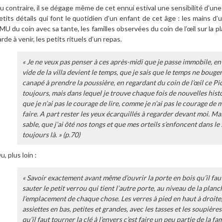
u contraire, il se dégage même de cet ennui estival une sensibilité d’un
etits détails qui font le quotidien d’un enfant de cet âge : les mains d
MU du coin avec sa tante, les familles observées du coin de l’œil sur la p
arde à venir, les petits rituels d’un repas.
« Je ne veux pas penser à ces après-midi que je passe immobile, en
vide de la villa devient le temps, que je sais que le temps ne bougera
canapé à prendre la poussière, en regardant du coin de l’œil ce Pi
toujours, mais dans lequel je trouve chaque fois de nouvelles histoi
que je n’ai pas le courage de lire, comme je n’ai pas le courage de me
faire. A part rester les yeux écarquillés à regarder devant moi. Ma
sable, que j’ai ôté nos tongs et que mes orteils s’enfoncent dans le 
toujours là. » (p.70)
u, plus loin :
« Savoir exactement avant même d’ouvrir la porte en bois qu’il faut 
sauter le petit verrou qui tient l’autre porte, au niveau de la plan
l’emplacement de chaque chose. Les verres à pied en haut à droite
assiettes en bas, petites et grandes, avec les tasses et les soupière
qu’il faut tourner la clé à l’envers c’est faire un peu partie de la fa