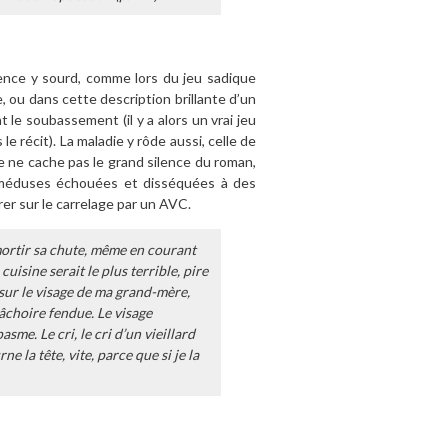
lence y sourd, comme lors du jeu sadique
 ou dans cette description brillante d’un
 le soubassement (il y a alors un vrai jeu
le récit). La maladie y rôde aussi, celle de
le ne cache pas le grand silence du roman,
s méduses échouées et disséquées à des
er sur le carrelage par un AVC.
amortir sa chute, même en courant
 cuisine serait le plus terrible, pire
sur le visage de ma grand-mère,
âchoire fendue. Le visage
me. Le cri, le cri d’un vieillard
ne la tête, vite, parce que si je la