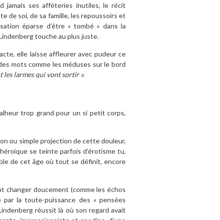
 jamais ses afféteries inutiles, le récit
 de soi, de sa famille, les repoussoirs et
nsation éparse d’être « tombé » dans la
 Lindenberg touche au plus juste.
cte, elle laisse affleurer avec pudeur ce
es des mots comme les méduses sur le bord
t les larmes qui vont sortir ».
malheur trop grand pour un si petit corps,
ion ou simple projection de cette douleur,
 héroique se teinte parfois d’érotisme tu,
ble de cet âge où tout se définit, encore
 sent changer doucement (comme les échos
sé par la toute-puissance des « pensées
Lindenberg réussit là où son regard avait