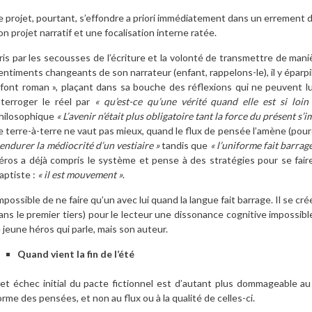
e projet, pourtant, s’effondre a priori immédiatement dans un errement d
on projet narratif et une focalisation interne ratée.
ris par les secousses de l’écriture et la volonté de transmettre de mani
entiments changeants de son narrateur (enfant, rappelons-le), il y éparpi
 font roman », plaçant dans sa bouche des réflexions qui ne peuvent lui
nterroger le réel par
« qu’est-ce qu’une vérité quand elle est si loin
hilosophique
« L’avenir n’était plus obligatoire tant la force du présent s’
e terre-à-terre ne vaut pas mieux, quand le flux de pensée l’amène (pourq
 endurer la médiocrité d’un vestiaire »
tandis que
« l’uniforme fait barrage
éros a déjà compris le système et pense à des stratégies pour se faire 
aptiste :
« il est mouvement »
.
mpossible de ne faire qu’un avec lui quand la langue fait barrage. Il se cr
ans le premier tiers) pour le lecteur une dissonance cognitive impossible
e jeune héros qui parle, mais son auteur.
Quand vient la fin de l’été
et échec initial du pacte fictionnel est d’autant plus dommageable au ré
orme des pensées, et non au flux ou à la qualité de celles-ci.