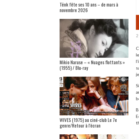
Tënk fête ses 10 ans – de mars à
novembre 2026
2
C
l
Mikio Naruse – « Nuages flottants »
l
(1955) / Blu-ray
s
j
S
a
b
B
E
WIVES (1975) au ciné-club Le 7e
t
genre/Retour à l’écran