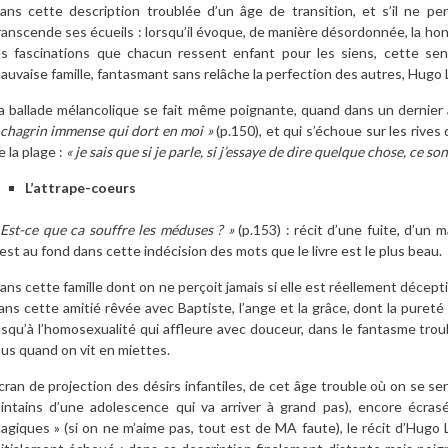
ans cette description troublée d’un âge de transition, et s’il ne perd
ranscende ses écueils : lorsqu’il évoque, de manière désordonnée, la honte
es fascinations que chacun ressent enfant pour les siens, cette se
auvaise famille, fantasmant sans relâche la perfection des autres, Hugo
a ballade mélancolique se fait même poignante, quand dans un dernier a
 chagrin immense qui dort en moi »
(p.150), et qui s’échoue sur les riv
e la plage :
« je sais que si je parle, si j’essaye de dire quelque chose, ce son
L’attrape-coeurs
 Est-ce que ca souffre les méduses ? »
(p.153) : récit d’une fuite, d’un 
’est au fond dans cette indécision des mots que le livre est le plus beau.
ans cette famille dont on ne perçoit jamais si elle est réellement décept
ans cette amitié rêvée avec Baptiste, l’ange et la grâce, dont la pureté
usqu’à l’homosexualité qui affleure avec douceur, dans le fantasme trou
lus quand on vit en miettes.
cran de projection des désirs infantiles, de cet âge trouble où on se
ointains d’une adolescence qui va arriver à grand pas), encore écra
agiques » (si on ne m’aime pas, tout est de MA faute), le récit d’Hugo 