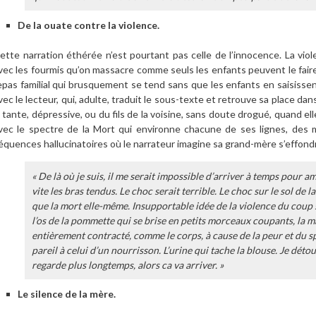
De la ouate contre la violence.
ette narration éthérée n’est pourtant pas celle de l’innocence. La vio
vec les fourmis qu’on massacre comme seuls les enfants peuvent le faire,
epas familial qui brusquement se tend sans que les enfants en saisissent
vec le lecteur, qui, adulte, traduit le sous-texte et retrouve sa place dans 
a tante, dépressive, ou du fils de la voisine, sans doute drogué, quand el
vec le spectre de la Mort qui environne chacune de ses lignes, de
équences hallucinatoires où le narrateur imagine sa grand-mère s’effondr
« De là où je suis, il me serait impossible d’arriver à temps pour 
vite les bras tendus. Le choc serait terrible. Le choc sur le sol de la
que la mort elle-même. Insupportable idée de la violence du coup 
l’os de la pommette qui se brise en petits morceaux coupants, la m
entièrement contracté, comme le corps, à cause de la peur et du spas
pareil à celui d’un nourrisson. L’urine qui tache la blouse. Je détour
regarde plus longtemps, alors ca va arriver. »
Le silence de la mère.