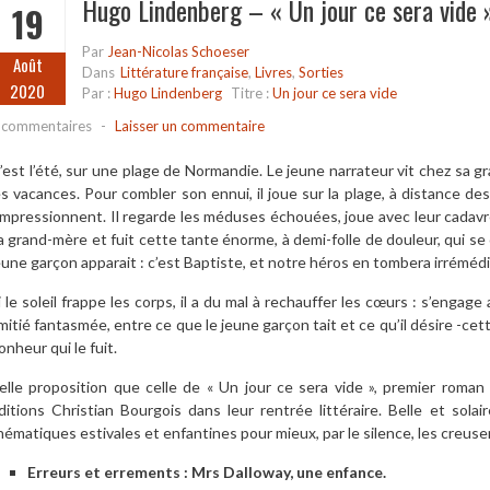
Hugo Lindenberg – « Un jour ce sera vide 
19
Par
Jean-Nicolas Schoeser
Août
Dans
Littérature française
,
Livres
,
Sorties
2020
Par :
Hugo Lindenberg
Titre :
Un jour ce sera vide
 commentaires
-
Laisser un commentaire
’est l’été, sur une plage de Normandie. Le jeune narrateur vit chez sa
es vacances. Pour combler son ennui, il joue sur la plage, à distance des 
’impressionnent. Il regarde les méduses échouées, joue avec leur cadav
a grand-mère et fuit cette tante énorme, à demi-folle de douleur, qui se
eune garçon apparait : c’est Baptiste, et notre héros en tombera irrém
i le soleil frappe les corps, il a du mal à rechauffer les cœurs : s’engag
mitié fantasmée, entre ce que le jeune garçon tait et ce qu’il désire -cett
onheur qui le fuit.
elle proposition que celle de « Un jour ce sera vide », premier roma
ditions Christian Bourgois dans leur rentrée littéraire. Belle et solaire,
hématiques estivales et enfantines pour mieux, par le silence, les creuse
Erreurs et errements : Mrs Dalloway, une enfance.