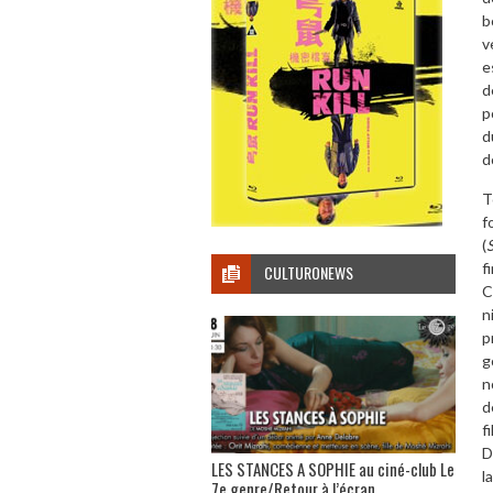
b
v
e
d
p
d
d
T
f
(
f
CULTURONEWS
C
n
p
g
n
d
f
D
LES STANCES A SOPHIE au ciné-club Le
l
7e genre/Retour à l’écran