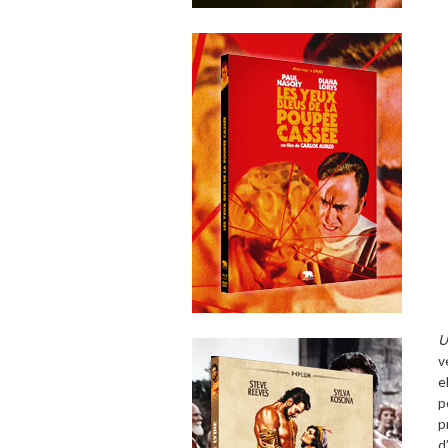
U
v
e
p
p
d