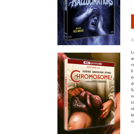
A
L
a
r
i
é
d
S
n
t
v
b
s