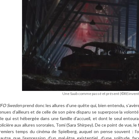
Une Saab comme passé et présent (©REinvent 
FO Sweden
prend donc les allures d’une quête qui, bien entendu, s’avère
enues d’ailleurs et de celle de son père disparu se superpose la volonté 
lle qui est hébergée dans une famille d’accueil, et dont le seul entour
olicière aux allures sororales, Tomi (Sara Shirpey). De ce point de vue, le
remiers temps du cinéma de Spielberg, auquel on pense souvent : l’
’autre que l’expression d’un mal-être existentiel, d’une solitude 