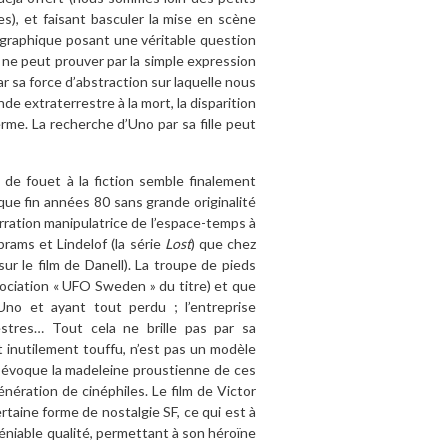
), et faisant basculer la mise en scène
 graphique posant une véritable question
ne peut prouver par la simple expression
par sa force d’abstraction sur laquelle nous
e extraterrestre à la mort, la disparition
rme. La recherche d’Uno par sa fille peut
de fouet à la fiction semble finalement
ue fin années 80 sans grande originalité
rration manipulatrice de l’espace-temps à
rams et Lindelof (la série
Lost
) que chez
sur le film de Danell). La troupe de pieds
sociation « UFO Sweden » du titre) et que
 Uno et ayant tout perdu ; l’entreprise
stres… Tout cela ne brille pas par sa
t inutilement touffu, n’est pas un modèle
t évoque la madeleine proustienne de ces
nération de cinéphiles. Le film de Victor
taine forme de nostalgie SF, ce qui est à
ndéniable qualité, permettant à son héroïne