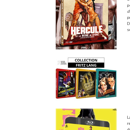
p
d
p
D
s
L
r
d