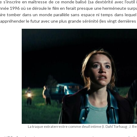
e s’inscrire en maîtresse de ce monde balisé (sa dextérité avec l’outi
nnée 1996 où se déroule le film en ferait presque une herméneute surpui
aire tomber dans un monde parallèle sans espace ni temps dans lequel e
’appréhender le futur avec une plus grande sérénité (les vingt dernières
La traque extraterrestre comme deuil intime (I. Dahl Torhaug ; J. B