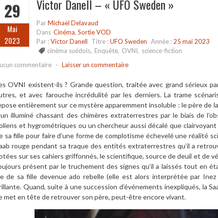
Victor Danell – « UFO Sweden »
29
Par
Michaël Delavaud
Mai
Dans
Cinéma
,
Sortie VOD
2023
Par :
Victor Danell
Titre :
UFO Sweden
Année :
25 mai 2023
cinéma suédois
,
Enquête
,
OVNI
,
science-fiction
ucun commentaire
-
Laisser un commentaire
es OVNI existent-ils ? Grande question, traitée avec grand sérieux par
utres, et avec farouche incrédulité par les derniers. La trame scénar
epose entièrement sur ce mystère apparemment insoluble : le père de la
l un illuminé chassant des chimères extraterrestres par le biais de l’
oliens et hygrométriques ou un chercheur aussi décalé que clairvoyant ay
e sa fille pour faire d’une forme de complotisme échevelé une réalité scie
aab rouge pendant sa traque des entités extraterrestres qu’il a retr
otées sur ses cahiers griffonnés, le scientifique, source de deuil et de v
oujours présent par le truchement des signes qu’il a laissés tout en é
ie de sa fille devenue ado rebelle (elle est alors interprétée par In
rillante. Quand, suite à une succession d’événements inexpliqués, la S
e met en tête de retrouver son père, peut-être encore vivant.