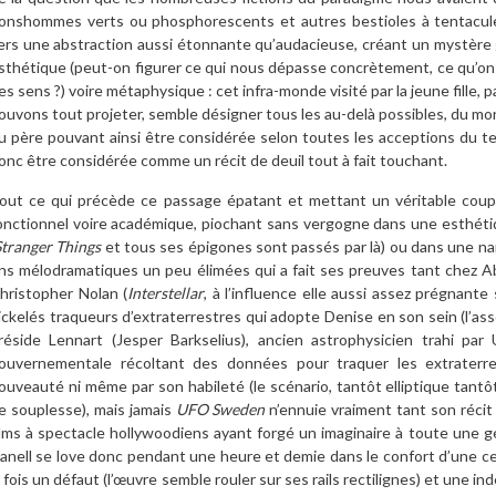
onshommes verts ou phosphorescents et autres bestioles à tentacules
ers une abstraction aussi étonnante qu’audacieuse, créant un mystère
sthétique (peut-on figurer ce qui nous dépasse concrètement, ce qu’on 
es sens ?) voire métaphysique : cet infra-monde visité par la jeune fille, 
ouvons tout projeter, semble désigner tous les au-delà possibles, du mond
u père pouvant ainsi être considérée selon toutes les acceptions du te
onc être considérée comme un récit de deuil tout à fait touchant.
out ce qui précède ce passage épatant et mettant un véritable coup 
onctionnel voire académique, piochant sans vergogne dans une esthétiq
Stranger Things
et tous ses épigones sont passés par là) ou dans une na
ins mélodramatiques un peu élimées qui a fait ses preuves tant chez Ab
hristopher Nolan (
Interstellar
, à l’influence elle aussi assez prégnante 
ickelés traqueurs d’extraterrestres qui adopte Denise en son sein (l’as
réside Lennart (Jesper Barkselius), ancien astrophysicien trahi par
ouvernementale récoltant des données pour traquer les extraterre
ouveauté ni même par son habileté (le scénario, tantôt elliptique tantô
e souplesse), mais jamais
UFO Sweden
n’ennuie vraiment tant son réci
ilms à spectacle hollywoodiens ayant forgé un imaginaire à toute une gé
anell se love donc pendant une heure et demie dans le confort d’une cer
a fois un défaut (l’œuvre semble rouler sur ses rails rectilignes) et une i