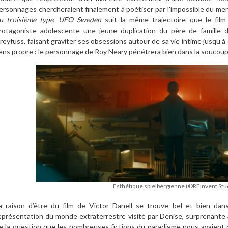
ersonnages chercheraient finalement à poétiser par l’impossible du mer
u troisième type
,
UFO Sweden
suit la même trajectoire que le film
rotagoniste adolescente une jeune duplication du père de famille d
reyfuss, faisant graviter ses obsessions autour de sa vie intime jusqu’à 
ens propre : le personnage de Roy Neary pénétrera bien dans la soucoupe
Esthétique spielbergienne (©REinvent Stu
a raison d’être du film de Victor Danell se trouve bel et bien dan
eprésentation du monde extraterrestre visité par Denise, surprenante
e la question que les nombreuses fictions du paradigme nous avaient 