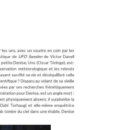
 les uns, avec un sourire en coin par les
istique de
UFO Sweden
de Victor Danell
 petite Denise, Uno (Oscar Töringe), est-
observation météorologique et les relevés
ant sacrifié sa vie et déséquilibré celle
ntifique ? Disparu au volant de sa vieille
ouvées par ses recherches frénétiquement
énération pour Denise, est un angle mort :
tant physiquement absent, il surplombe la
ez Dahl Torhaug) et elle-même enquêtrice
aab tombe du ciel dans une étable, Denise