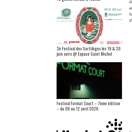
d
a
f
d
3è Festival des Sortilèges les 19 & 20
juin soirs @ Espace Saint Michel
Festival Format Court – 7ème édition
– du 08 au 12 avril 2026