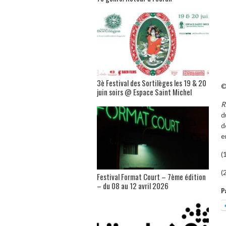
3è Festival des Sortilèges les 19 & 20
©
juin soirs @ Espace Saint Michel
R
d
d
e
(
(
Festival Format Court – 7ème édition
– du 08 au 12 avril 2026
P