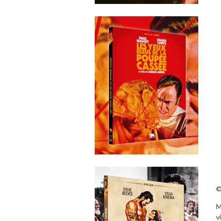
©
M
v