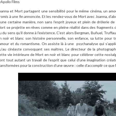
Apollo Films
oanna et Mort partagent une sensibilité pour le même cinéma, un amo
romis à une fin annoncée. Et les rendez-vous de Mort avec Joanna, d’ab
’une certaine manière, non sans l’esprit joyeux et plein de drôlerie de
ort se projette en rêves comme en pleine réalité dans des fragments de 
u du sens qu’il donne à l’existence. C’est alors Bergman, Buñuel, Truffa
n noir et blanc son histoire personnelle, son enfance, sa lutte pour 
’amour et du romantisme. On assiste là à une psychanalyse qui s’app
u’au cinéaste convoquant ses maîtres. Le directeur de la photographie,
ette vie intérieure de Mort en noir et blanc pour célébrer cette nostalg
ont tout autant un travail de l’esprit que celui d’une imagination créat
ransformées pour la construction d’une œuvre : celle d’accomplir ce que M