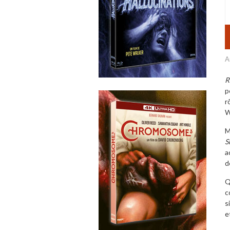
A
R
p
r
W
M
S
a
d
Q
c
s
e