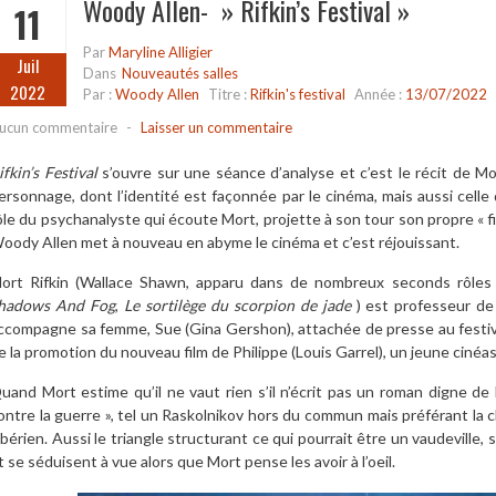
Woody Allen- » Rifkin’s Festival »
11
Par
Maryline Alligier
Juil
Dans
Nouveautés salles
2022
Par :
Woody Allen
Titre :
Rifkin's festival
Année :
13/07/2022
ucun commentaire
-
Laisser un commentaire
ifkin’s Festival
s’ouvre sur une séance d’analyse et c’est le récit de Mor
ersonnage, dont l’identité est façonnée par le cinéma, mais aussi celle 
ôle du psychanalyste qui écoute Mort, projette à son tour son propre « f
oody Allen met à nouveau en abyme le cinéma et c’est réjouissant.
ort Rifkin (Wallace Shawn, apparu dans de nombreux seconds rôles
hadows And Fog
,
Le sortilège du scorpion de jade
) est professeur de 
ccompagne sa femme, Sue (Gina Gershon), attachée de presse au festiva
e la promotion du nouveau film de Philippe (Louis Garrel), un jeune cinéast
uand Mort estime qu’il ne vaut rien s’il n’écrit pas un roman digne de Do
ontre la guerre », tel un Raskolnikov hors du commun mais préférant la c
ibérien. Aussi le triangle structurant ce qui pourrait être un vaudeville, 
t se séduisent à vue alors que Mort pense les avoir à l’oeil.