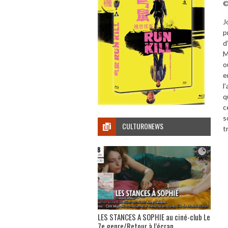
©
J
p
d
M
o
e
l
q
c
s
CULTURONEWS
t
LES STANCES A SOPHIE au ciné-club Le
7e genre/Retour à l’écran