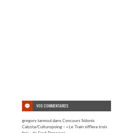
VOS COMMENTAIRES
gregory tarmoul
dans
Concours Sidonis
Calysta/Culturopoing – « Le Train sifflera trois
fois » de Fred Zinneman