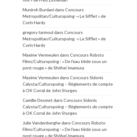
Muniroh Burdani
dans
Concours
Metropolitan/Culturopoing -« Le Sifflet » de
Corin Hardy
gregory tarmoul
dans
Concours
Metropolitan/Culturopoing -« Le Sifflet » de
Corin Hardy
Maxime Vermeulen
dans
Concours Roboto
Films/Culturopoing : « De l’eau tiède sous un
pont rouge » de Shōhei Imamura
Maxime Vermeulen
dans
Concours Sidonis
Calysta/Culturopoing – Règlements de compte
à OK Corral de John Sturges
Camille Desmet
dans
Concours Sidonis
Calysta/Culturopoing – Règlements de compte
à OK Corral de John Sturges
Julie Vandenberghe
dans
Concours Roboto
Films/Culturopoing : « De l’eau tiède sous un
pont rouge » de Shōhei Imamura