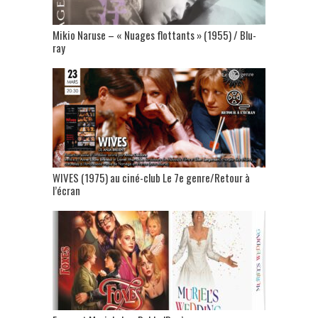
Mikio Naruse – « Nuages flottants » (1955) / Blu-
ray
WIVES (1975) au ciné-club Le 7e genre/Retour à
l’écran