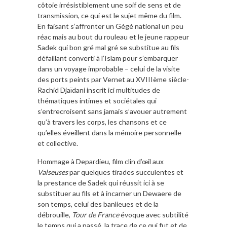
côtoie irrésistiblement une soif de sens et de
transmission, ce qui est le sujet même du film.
En faisant s’affronter un Gégé national un peu
réac mais au bout du rouleau et le jeune rappeur
Sadek qui bon gré mal gré se substitue au fils
défaillant converti à l’Islam pour s’embarquer
dans un voyage improbable – celui de la visite
des ports peints par Vernet au XVIIIème siècle-
Rachid Djaïdani inscrit ici multitudes de
thématiques intimes et sociétales qui
s’entrecroisent sans jamais s’avouer autrement
qu’à travers les corps, les chansons et ce
qu’elles éveillent dans la mémoire personnelle
et collective.
Hommage à Depardieu, film clin d’œil aux
Valseuses
par quelques tirades succulentes et
la prestance de Sadek qui réussit ici à se
substituer au fils et à incarner un Dewaere de
son temps, celui des banlieues et de la
débrouille,
Tour de France
évoque avec subtilité
le temps qui a passé, la trace de ce qui fut et de