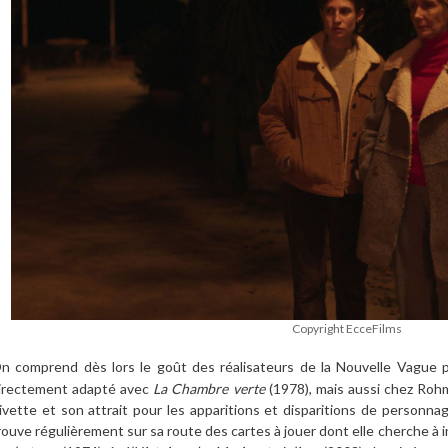
Copyright EcceFilms
n comprend dès lors le goût des réalisateurs de la Nouvelle Vague
irectement adapté avec
La Chambre verte
(1978), mais aussi chez Roh
ivette et son attrait pour les apparitions et disparitions de personn
rouve régulièrement sur sa route des cartes à jouer dont elle cherche à 