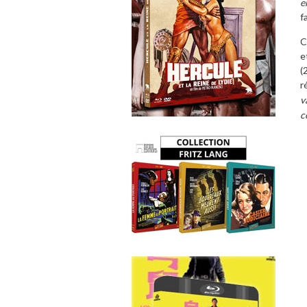
e
f
C
e
(
r
v
c