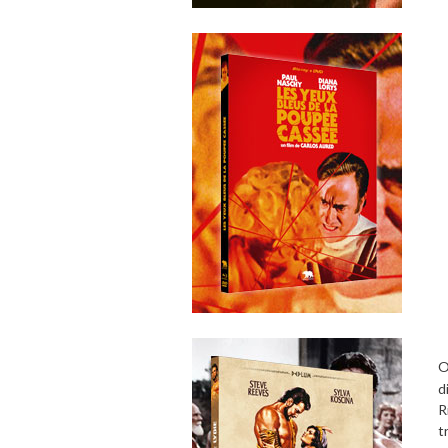
O
d
R
t