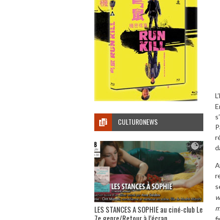
L
E
s
CULTURONEWS
P
r
d
A
r
s
w
LES STANCES A SOPHIE au ciné-club Le
m
7e genre/Retour à l’écran
f