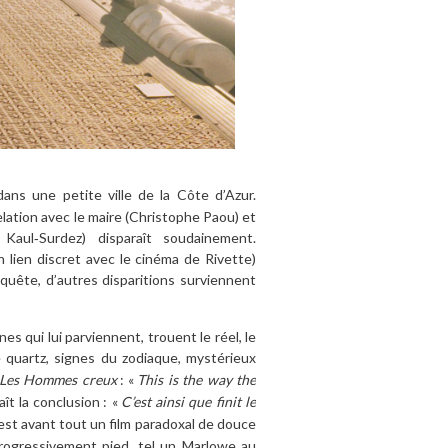
 dans une petite ville de la Côte d’Azur.
elation avec le maire (Christophe Paou) et
 Kaul‑Surdez) disparaît soudainement.
n lien discret avec le cinéma de Rivette)
uête, d’autres disparitions surviennent
 qui lui parviennent, trouent le réel, le
e quartz, signes du zodiaque, mystérieux
Les Hommes creux
: «
This is the way the
ît la conclusion
: «
C’est ainsi que finit le
st avant tout un film paradoxal de douce
 progressivement pied, tel un Marlowe au