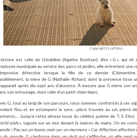
Copyright EcceFilms
’histoire est celle de Géraldine (Agathe Bonitzer), dite «
G
», qui vit
mployée municipale au service des parcs et jardins, elle entretient une r
’improvise détective lorsque la fille de ce dernier (Clémentine
arallèlement, la mère de G (Nathalie Richard, dont la présence tisse u
éapparaît après dix‑sept ans d’absence. À mesure que G mène son enq
ans son entourage, dont celle d’un petit chien blanc.
vec G, tout au long de son parcours, nous sommes confrontés à ces signes
endent flou et en estompent le sens
: pièce trouvée au sol, pierre d
erments… Jusqu’à cette phrase issue du célèbre poème de T.
S. Eliot,
orld ends
», taguée sur un mur devant la maison du maire. On en conna
onde / Pas sur un boom, mais sur un murmure.
» Car
Affection affection
e
in du monde. G s’enfonce dans un récit qui s’effiloche, où elle perd