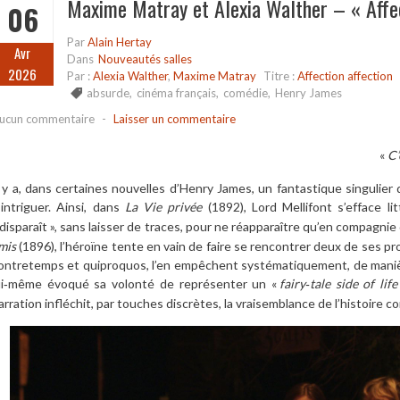
Maxime Matray et Alexia Walther – « Affec
06
Par
Alain Hertay
Avr
Dans
Nouveautés salles
2026
Par :
Alexia Walther
,
Maxime Matray
Titre :
Affection affection
absurde
,
cinéma français
,
comédie
,
Henry James
ucun commentaire
-
Laisser un commentaire
«
C’
l y a, dans certaines nouvelles d’Henry James, un fantastique singulier 
’intriguer. Ainsi, dans
La Vie privée
(1892), Lord Mellifont s’efface lit
disparaît
», sans laisser de traces, pour ne réapparaître qu’en compagn
mis
(1896), l’héroïne tente en vain de faire se rencontrer deux de ses pr
ontretemps et quiproquos, l’en empêchent systématiquement, de manièr
ui‑même évoqué sa volonté de représenter un «
fairy‑tale side of life
arration infléchit, par touches discrètes, la vraisemblance de l’histoire c