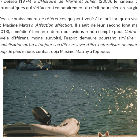
n bateau
(1974) à
L’Histoire de Marie et Julien
(2003), le cinéma d
antomatiques qui s’effacent temporairement du récit pour mieux resurgir 
’est ce bruissement de références qui peut venir à l’esprit lorsqu’on visi
t Maxime Matray,
Affection affection
. Il s’agit de leur second long 
2018), comédie étonnante dont nous avions rendu compte pour
Cultu
évèle différent, moins survolté, l’esprit demeure pourtant similaire
:
andalisation qu’on a toujours en tête
: essayer d’être naturalistes un mom
oup de pied
», nous confiait déjà Maxime Matray à l’époque.