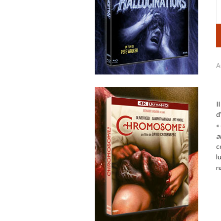
A
I
d
«
a
c
l
n