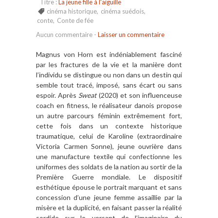
Titre :
La jeune fille à l'aiguille
cinéma historique
,
cinéma suédois
,
conte
,
Conte de fée
Aucun commentaire
-
Laisser un commentaire
Magnus von Horn est indéniablement fasciné
par les fractures de la vie et la manière dont
l’individu se distingue ou non dans un destin qui
semble tout tracé, imposé, sans écart ou sans
espoir. Après
Sweat
(2020) et son influenceuse
coach en fitness, le réalisateur danois propose
un autre parcours féminin extrêmement fort,
cette fois dans un contexte historique
traumatique, celui de Karoline (extraordinaire
Victoria Carmen Sonne), jeune ouvrière dans
une manufacture textile qui confectionne les
uniformes des soldats de la nation au sortir de la
Première Guerre mondiale. Le dispositif
esthétique épouse le portrait marquant et sans
concession d’une jeune femme assaillie par la
misère et la duplicité, en faisant passer la réalité
sordide sur le versant de l’imaginaire du