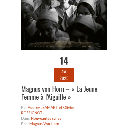
14
Avr
2025
Magnus von Horn – « La Jeune
Femme à l’Aiguille »
Par
Audrey JEAMART et Olivier
ROSSIGNOT
Dans
Nouveautés salles
Par :
Magnus Von Horn