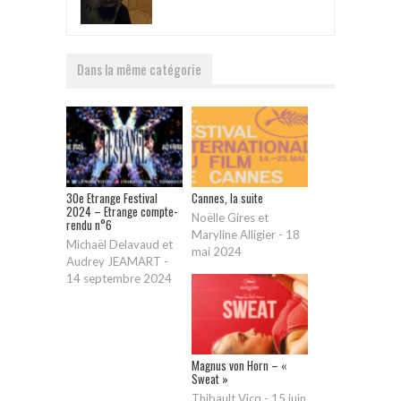
Dans la même catégorie
30e Etrange Festival
Cannes, la suite
2024 – Etrange compte-
Noëlle Gires et
rendu n°6
Maryline Alligier
-
18
Michaël Delavaud et
mai 2024
Audrey JEAMART
-
14 septembre 2024
Magnus von Horn – «
Sweat »
Thibault Vicq
-
15 juin