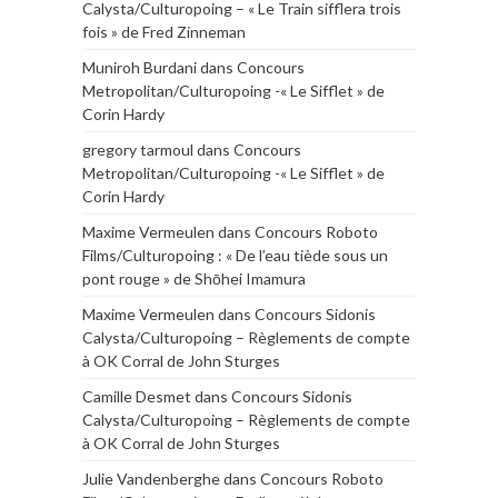
Calysta/Culturopoing – « Le Train sifflera trois
fois » de Fred Zinneman
Muniroh Burdani
dans
Concours
Metropolitan/Culturopoing -« Le Sifflet » de
Corin Hardy
gregory tarmoul
dans
Concours
Metropolitan/Culturopoing -« Le Sifflet » de
Corin Hardy
Maxime Vermeulen
dans
Concours Roboto
Films/Culturopoing : « De l’eau tiède sous un
pont rouge » de Shōhei Imamura
Maxime Vermeulen
dans
Concours Sidonis
Calysta/Culturopoing – Règlements de compte
à OK Corral de John Sturges
Camille Desmet
dans
Concours Sidonis
Calysta/Culturopoing – Règlements de compte
à OK Corral de John Sturges
Julie Vandenberghe
dans
Concours Roboto