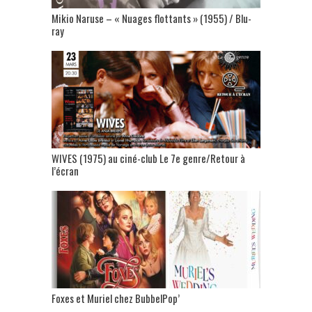
Mikio Naruse – « Nuages flottants » (1955) / Blu-
ray
WIVES (1975) au ciné-club Le 7e genre/Retour à
l’écran
Foxes et Muriel chez BubbelPop’