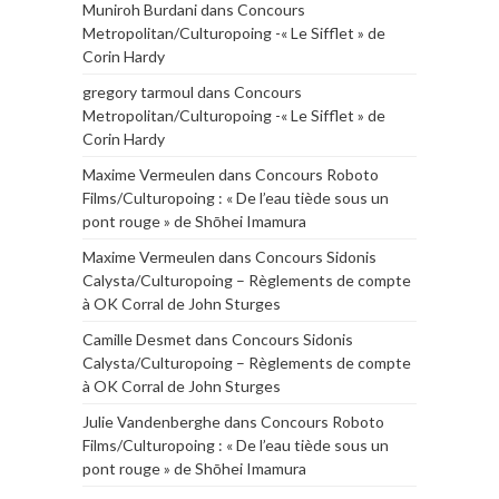
Muniroh Burdani
dans
Concours
Metropolitan/Culturopoing -« Le Sifflet » de
Corin Hardy
gregory tarmoul
dans
Concours
Metropolitan/Culturopoing -« Le Sifflet » de
Corin Hardy
Maxime Vermeulen
dans
Concours Roboto
Films/Culturopoing : « De l’eau tiède sous un
pont rouge » de Shōhei Imamura
Maxime Vermeulen
dans
Concours Sidonis
Calysta/Culturopoing – Règlements de compte
à OK Corral de John Sturges
Camille Desmet
dans
Concours Sidonis
Calysta/Culturopoing – Règlements de compte
à OK Corral de John Sturges
Julie Vandenberghe
dans
Concours Roboto
Films/Culturopoing : « De l’eau tiède sous un
pont rouge » de Shōhei Imamura