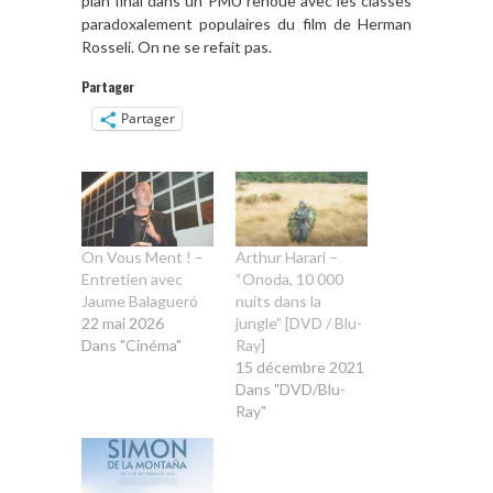
plan final dans un PMU renoue avec les classes
paradoxalement populaires du film de Herman
Rosseli. On ne se refait pas.
Partager
Partager
On Vous Ment ! –
Arthur Harari –
Entretien avec
“Onoda, 10 000
Jaume Balagueró
nuits dans la
22 mai 2026
jungle” [DVD / Blu-
Dans "Cinéma"
Ray]
15 décembre 2021
Dans "DVD/Blu-
Ray"