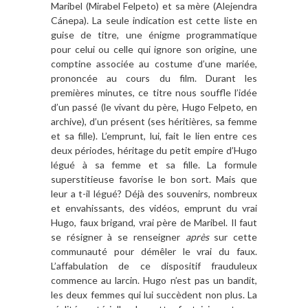
Maribel (Mirabel Felpeto) et sa mère (Alejendra
Cánepa). La seule indication est cette liste en
guise de titre, une énigme programmatique
pour celui ou celle qui ignore son origine, une
comptine associée au costume d’une mariée,
prononcée au cours du film. Durant les
premières minutes, ce titre nous souffle l’idée
d’un passé (le vivant du père, Hugo Felpeto, en
archive), d’un présent (ses héritières, sa femme
et sa fille). L’emprunt, lui, fait le lien entre ces
deux périodes, héritage du petit empire d’Hugo
légué à sa femme et sa fille. La formule
superstitieuse favorise le bon sort. Mais que
leur a t-il légué? Déjà des souvenirs, nombreux
et envahissants, des vidéos, emprunt du vrai
Hugo, faux brigand, vrai père de Maribel. Il faut
se résigner à se renseigner
après
sur cette
communauté pour démêler le vrai du faux.
L’affabulation de ce dispositif frauduleux
commence au larcin. Hugo n’est pas un bandit,
les deux femmes qui lui succèdent non plus. La