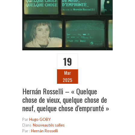
19
Mar
2025
Hernán Rosselli – « Quelque
chose de vieux, quelque chose de
neuf, quelque chose d’emprunté »
Par
Hugo GOBY
Dans
Nouveautés salles
Par :
Hernán Rosselli