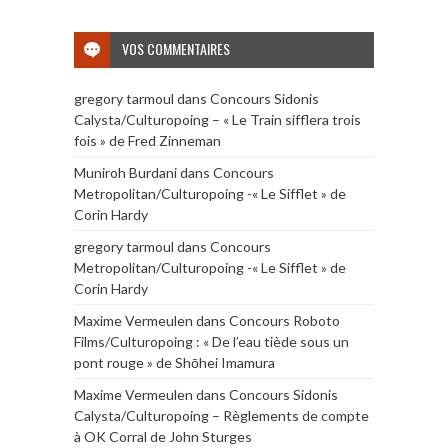
VOS COMMENTAIRES
gregory tarmoul
dans
Concours Sidonis
Calysta/Culturopoing – « Le Train sifflera trois
fois » de Fred Zinneman
Muniroh Burdani
dans
Concours
Metropolitan/Culturopoing -« Le Sifflet » de
Corin Hardy
gregory tarmoul
dans
Concours
Metropolitan/Culturopoing -« Le Sifflet » de
Corin Hardy
Maxime Vermeulen
dans
Concours Roboto
Films/Culturopoing : « De l’eau tiède sous un
pont rouge » de Shōhei Imamura
Maxime Vermeulen
dans
Concours Sidonis
Calysta/Culturopoing – Règlements de compte
à OK Corral de John Sturges