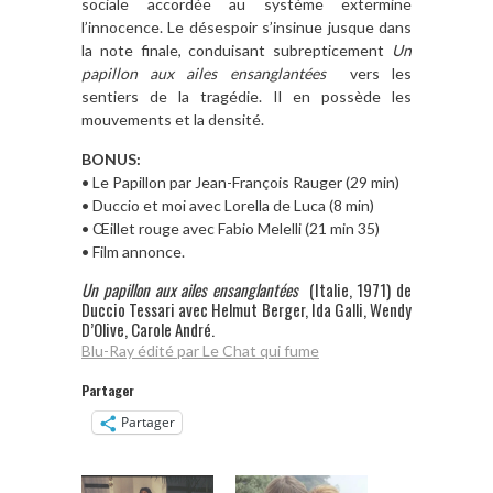
sociale accordée au système extermine
l’innocence. Le désespoir s’insinue jusque dans
la note finale, conduisant subrepticement
Un
papillon aux ailes ensanglantées
vers les
sentiers de la tragédie. Il en possède les
mouvements et la densité.
BONUS:
• Le Papillon par Jean-François Rauger (29 min)
• Duccio et moi avec Lorella de Luca (8 min)
• Œillet rouge avec Fabio Melelli (21 min 35)
• Film annonce.
Un papillon aux ailes ensanglantées
(Italie, 1971) de
Duccio Tessari avec Helmut Berger, Ida Galli, Wendy
D’Olive, Carole André.
Blu-Ray édité par Le Chat qui fume
Partager
Partager