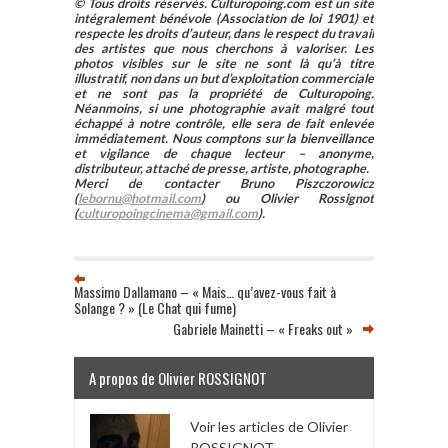
© Tous droits réservés. Culturopoing.com est un site
intégralement bénévole (Association de loi 1901) et
respecte les droits d’auteur, dans le respect du travail
des artistes que nous cherchons à valoriser. Les
photos visibles sur le site ne sont là qu’à titre
illustratif, non dans un but d’exploitation commerciale
et ne sont pas la propriété de Culturopoing.
Néanmoins, si une photographie avait malgré tout
échappé à notre contrôle, elle sera de fait enlevée
immédiatement. Nous comptons sur la bienveillance
et vigilance de chaque lecteur – anonyme,
distributeur, attaché de presse, artiste, photographe.
Merci de contacter Bruno Piszczorowicz
(
lebornu@hotmail.com
) ou Olivier Rossignot
(
culturopoingcinema@gmail.com
).
Massimo Dallamano – « Mais… qu’avez-vous fait à
Solange ? » (Le Chat qui fume)
Gabriele Mainetti – « Freaks out »
A propos de Olivier ROSSIGNOT
Voir les articles de Olivier
ROSSIGNOT
→