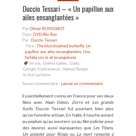
Duccio Tessari – « Un papillon aux
ailes ensanglantées »
Par
Olivier ROSSIGNOT
Dans
DVD/Blu-Ray
Par :
Duccio Tessari
Titre :
The bloodstained butterfly
,
Un
papillon aux ailes ensanglantées
,
Una
farfalla con le ali insanguinate
Arrow
,
cinéma italien
,
Giallo
,
Giorgio Scerbanenco
,
Helmut Berger
,
le chat qui fume
Aucun commentaire
-
Laisser un commentaire
Essentiellement connu en France pour ses deux
films avec Alain Delon,
Zorro
et
Les grands
fusils,
Duccio Tessari fut pourtant bien plus
qu’un honnête artisan. En Italie, il touche autant
au peplum qu’au western ou au film policier pour
des œuvres aussi marquantes que
Les Titans
,
Un pistolet pour Ringo
ou
La mort remonte à