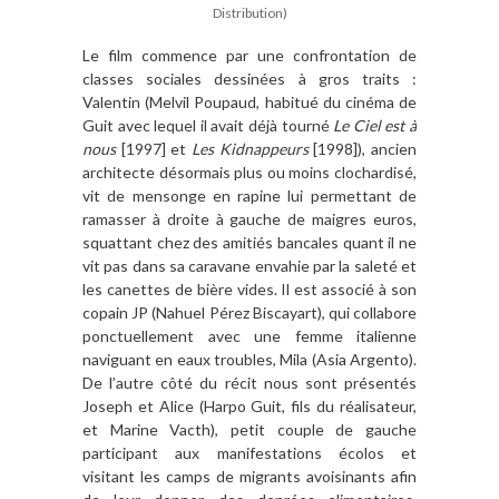
Distribution)
Le film commence par une confrontation de
classes sociales dessinées à gros traits :
Valentin (Melvil Poupaud, habitué du cinéma de
Guit avec lequel il avait déjà tourné
Le Ciel est à
nous
[1997] et
Les Kidnappeurs
[1998]), ancien
architecte désormais plus ou moins clochardisé,
vit de mensonge en rapine lui permettant de
ramasser à droite à gauche de maigres euros,
squattant chez des amitiés bancales quant il ne
vit pas dans sa caravane envahie par la saleté et
les canettes de bière vides. Il est associé à son
copain JP (Nahuel Pérez Biscayart), qui collabore
ponctuellement avec une femme italienne
naviguant en eaux troubles, Mila (Asia Argento).
De l’autre côté du récit nous sont présentés
Joseph et Alice (Harpo Guit, fils du réalisateur,
et Marine Vacth), petit couple de gauche
participant aux manifestations écolos et
visitant les camps de migrants avoisinants afin