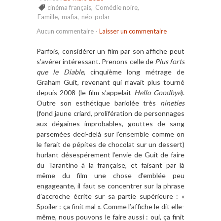
cinéma français
,
Comédie noire
,
Famille
,
mafia
,
néo-polar
Aucun commentaire
-
Laisser un commentaire
Parfois, considérer un film par son affiche peut
s’avérer intéressant. Prenons celle de
Plus forts
que le Diable
, cinquième long métrage de
Graham Guit, revenant qui n’avait plus tourné
depuis 2008 (le film s’appelait
Hello Goodbye
).
Outre son esthétique bariolée très
nineties
(fond jaune criard, prolifération de personnages
aux dégaines improbables, gouttes de sang
parsemées deci-delà sur l’ensemble comme on
le ferait de pépites de chocolat sur un dessert)
hurlant désespérement l’envie de Guit de faire
du Tarantino à la française, et faisant par là
même du film une chose d’emblée peu
engageante, il faut se concentrer sur la phrase
d’accroche écrite sur sa partie supérieure : «
Spoiler : ça finit mal ». Comme l’affiche le dit elle-
même, nous pouvons le faire aussi : oui, ça finit