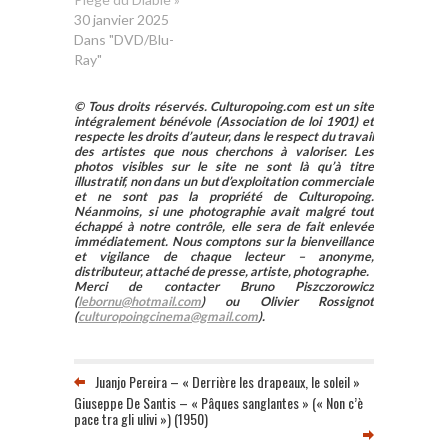
30 janvier 2025
Dans "DVD/Blu-
Ray"
© Tous droits réservés. Culturopoing.com est un site
intégralement bénévole (Association de loi 1901) et
respecte les droits d’auteur, dans le respect du travail
des artistes que nous cherchons à valoriser. Les
photos visibles sur le site ne sont là qu’à titre
illustratif, non dans un but d’exploitation commerciale
et ne sont pas la propriété de Culturopoing.
Néanmoins, si une photographie avait malgré tout
échappé à notre contrôle, elle sera de fait enlevée
immédiatement. Nous comptons sur la bienveillance
et vigilance de chaque lecteur – anonyme,
distributeur, attaché de presse, artiste, photographe.
Merci de contacter Bruno Piszczorowicz
(
lebornu@hotmail.com
) ou Olivier Rossignot
(
culturopoingcinema@gmail.com
).
Juanjo Pereira – « Derrière les drapeaux, le soleil »
Giuseppe De Santis – « Pâques sanglantes » (« Non c’è
pace tra gli ulivi ») (1950)