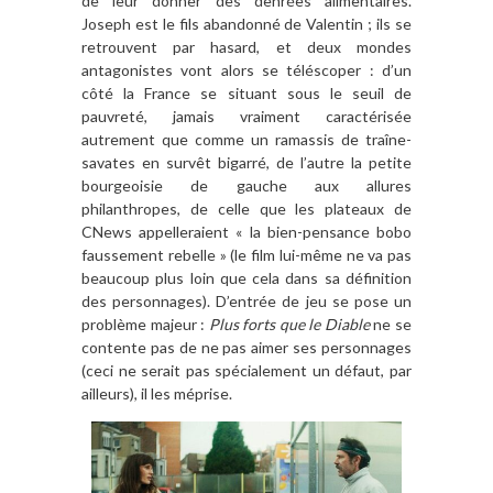
de leur donner des denrées alimentaires.
Joseph est le fils abandonné de Valentin ; ils se
retrouvent par hasard, et deux mondes
antagonistes vont alors se téléscoper : d’un
côté la France se situant sous le seuil de
pauvreté, jamais vraiment caractérisée
autrement que comme un ramassis de traîne-
savates en survêt bigarré, de l’autre la petite
bourgeoisie de gauche aux allures
philanthropes, de celle que les plateaux de
CNews appelleraient « la bien-pensance bobo
faussement rebelle » (le film lui-même ne va pas
beaucoup plus loin que cela dans sa définition
des personnages). D’entrée de jeu se pose un
problème majeur :
Plus forts que le Diable
ne se
contente pas de ne pas aimer ses personnages
(ceci ne serait pas spécialement un défaut, par
ailleurs), il les méprise.