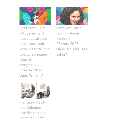
Les Frères Guit :
Lenny et Harpo
« Nous, en tant
Guit – « Aimer
que spectateurs,
Perdre »
ce qui nous fait
25 mars 2025
kiffer c’est de voir
Dans "Nouveautés
des personnages
salles"
fous et
marginaux. »
9 février 2026
Dans "Cinéma"
František Vláčil –
« La Colombe
blanche » et « Le
Piège du Diable »