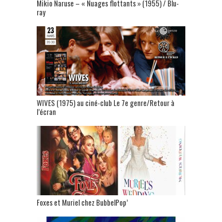
Mikio Naruse – « Nuages flottants » (1955) / Blu-
ray
WIVES (1975) au ciné-club Le 7e genre/Retour à
l’écran
Foxes et Muriel chez BubbelPop’