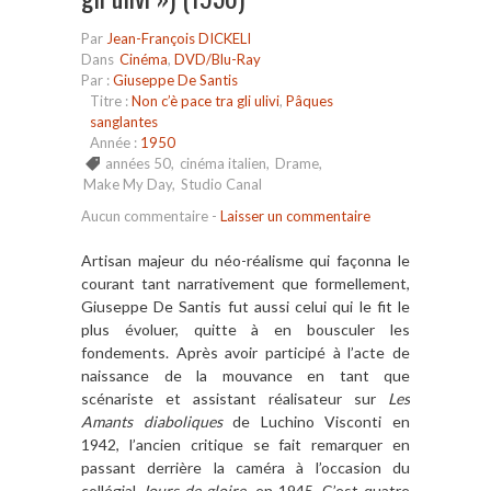
Par
Jean-François DICKELI
Dans
Cinéma
,
DVD/Blu-Ray
Par :
Giuseppe De Santis
Titre :
Non c’è pace tra gli ulivi
,
Pâques
sanglantes
Année :
1950
années 50
,
cinéma italien
,
Drame
,
Make My Day
,
Studio Canal
Aucun commentaire
-
Laisser un commentaire
Artisan majeur du néo-réalisme qui façonna le
courant tant narrativement que formellement,
Giuseppe De Santis fut aussi celui qui le fit le
plus évoluer, quitte à en bousculer les
fondements. Après avoir participé à l’acte de
naissance de la mouvance en tant que
scénariste et assistant réalisateur sur
Les
Amants diaboliques
de Luchino Visconti en
1942, l’ancien critique se fait remarquer en
passant derrière la caméra à l’occasion du
collégial
Jours de gloire
, en 1945. C’est quatre