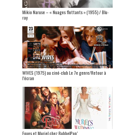
Mikio Naruse – « Nuages flottants » (1955) / Blu-
ray
WIVES (1975) au ciné-club Le 7e genre/Retour à
l’écran
Foxes et Muriel chez BubbelPop’