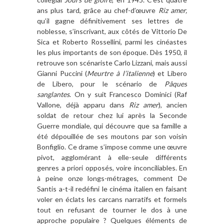
ans plus tard, grâce au chef-d’œuvre
Riz amer,
qu’il gagne définitivement ses lettres de
noblesse, s’inscrivant, aux côtés de Vittorio De
Sica et Roberto Rossellini, parmi les cinéastes
les plus importants de son époque. Dès 1950, il
retrouve son scénariste Carlo Lizzani, mais aussi
Gianni Puccini (
Meurtre à l’italienne
) et Libero
de Libero, pour le scénario de
Pâques
sanglantes
.
On y suit Francesco Dominici (Raf
Vallone, déjà apparu dans
Riz amer
), ancien
soldat de retour chez lui après la Seconde
Guerre mondiale, qui découvre que sa famille a
été dépouillée de ses moutons par son voisin
Bonfiglio.
Ce drame s’impose comme une œuvre
pivot, agglomérant à elle-seule différents
genres a priori opposés, voire inconciliables. En
à peine onze longs-métrages, comment De
Santis a-t-il redéfini le cinéma italien en faisant
voler en éclats les carcans narratifs et formels
tout en refusant de tourner le dos à une
approche populaire ? Quelques éléments de