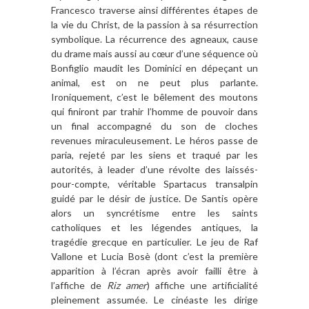
Francesco traverse ainsi différentes étapes de
la vie du Christ, de la passion à sa résurrection
symbolique. La récurrence des agneaux, cause
du drame mais aussi au cœur d’une séquence où
Bonfiglio maudit les Dominici en dépeçant un
animal, est on ne peut plus parlante.
Ironiquement, c’est le bêlement des moutons
qui finiront par trahir l’homme de pouvoir dans
un final accompagné du son de cloches
revenues miraculeusement. Le héros passe de
paria, rejeté par les siens et traqué par les
autorités, à leader d’une révolte des laissés-
pour-compte, véritable Spartacus transalpin
guidé par le désir de justice. De Santis opère
alors un syncrétisme entre les saints
catholiques et les légendes antiques, la
tragédie grecque en particulier. Le jeu de Raf
Vallone et Lucia Bosè (dont c’est la première
apparition à l’écran après avoir failli être à
l’affiche de
Riz amer
) affiche une artificialité
pleinement assumée. Le cinéaste les dirige