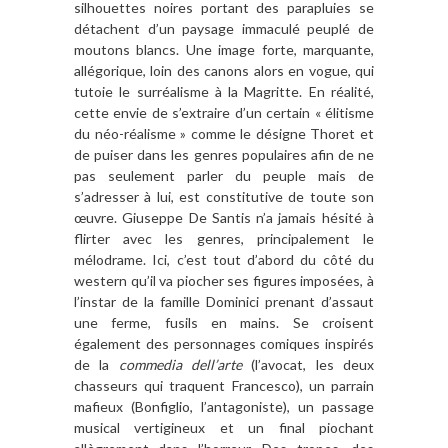
silhouettes noires portant des parapluies se
détachent d’un paysage immaculé peuplé de
moutons blancs. Une image forte, marquante,
allégorique, loin des canons alors en vogue, qui
tutoie le surréalisme à la Magritte. En réalité,
cette envie de s’extraire d’un certain « élitisme
du néo-réalisme » comme le désigne Thoret et
de puiser dans les genres populaires afin de ne
pas seulement parler du peuple mais de
s’adresser à lui, est constitutive de toute son
œuvre. Giuseppe De Santis n’a jamais hésité à
flirter avec les genres, principalement le
mélodrame. Ici, c’est tout d’abord du côté du
western qu’il va piocher ses figures imposées, à
l’instar de la famille Dominici prenant d’assaut
une ferme, fusils en mains. Se croisent
également des personnages comiques inspirés
de la
commedia dell’arte
(l’avocat, les deux
chasseurs qui traquent Francesco), un parrain
mafieux (Bonfiglio, l’antagoniste), un passage
musical vertigineux et un final piochant