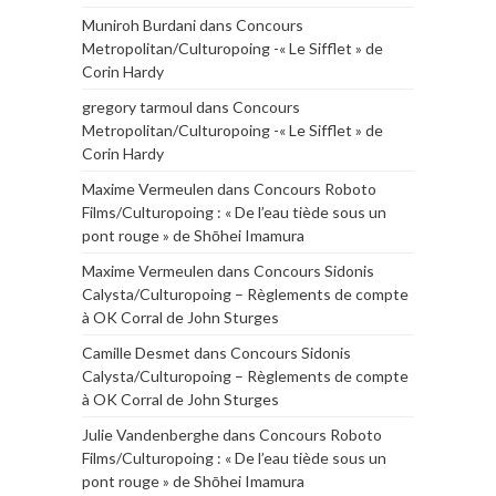
Muniroh Burdani
dans
Concours
Metropolitan/Culturopoing -« Le Sifflet » de
Corin Hardy
gregory tarmoul
dans
Concours
Metropolitan/Culturopoing -« Le Sifflet » de
Corin Hardy
Maxime Vermeulen
dans
Concours Roboto
Films/Culturopoing : « De l’eau tiède sous un
pont rouge » de Shōhei Imamura
Maxime Vermeulen
dans
Concours Sidonis
Calysta/Culturopoing – Règlements de compte
à OK Corral de John Sturges
Camille Desmet
dans
Concours Sidonis
Calysta/Culturopoing – Règlements de compte
à OK Corral de John Sturges
Julie Vandenberghe
dans
Concours Roboto
Films/Culturopoing : « De l’eau tiède sous un
pont rouge » de Shōhei Imamura