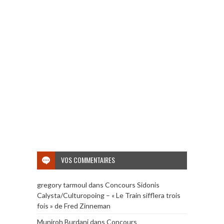
VOS COMMENTAIRES
gregory tarmoul
dans
Concours Sidonis
Calysta/Culturopoing – « Le Train sifflera trois
fois » de Fred Zinneman
Muniroh Burdani
dans
Concours