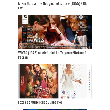
Mikio Naruse – « Nuages flottants » (1955) / Blu-
ray
WIVES (1975) au ciné-club Le 7e genre/Retour à
l’écran
Foxes et Muriel chez BubbelPop’