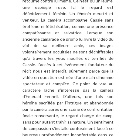
retourné contre lui même. Ce n’est qu’un leurre,
une espiègle ruse. Ici le regard est
définitivement féminin. Un féminin meurtri et
vengeur. La caméra accompagne Cassie sans
érotisme ni fétichisation, comme une présence
compatissante et salvatrice. Lorsque son
ancienne camarade de promo lui livre la vidéo du
viol de sa meilleure amie, ces images
volontairement occultées ne sont déchiffrables
qu’à travers les yeux mouillés et terrifiés de
Cassie. L’accès à cet événement fondateur du
récit nous est interdit, sûrement parce que la
vidéo en question est née d’une main d’homme
spectateur et complice. Ce point de vue au
caractère lâche n’intéresse pas la caméra
d’Emerald Fennell. D’ailleurs, une fois son
héroïne sacrifiée par l’intrigue et abandonnée
par la caméra après une scène de confrontation
finale renversante, le regard change de camp,
sans pour autant trahir sa nature. Un sentiment
de compassion s’installe confusément face à ce
bourreau profondément inconfortable dans ce