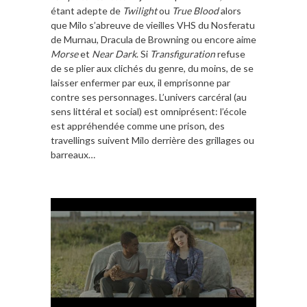
étant adepte de
Twilight
ou
True Blood
alors
que Milo s’abreuve de vieilles VHS du Nosferatu
de Murnau, Dracula de Browning ou encore aime
Morse
et
Near Dark
. Si
Transfiguration
refuse
de se plier aux clichés du genre, du moins, de se
laisser enfermer par eux, il emprisonne par
contre ses personnages. L’univers carcéral (au
sens littéral et social) est omniprésent: l’école
est appréhendée comme une prison, des
travellings suivent Milo derrière des grillages ou
barreaux…