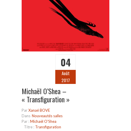
04
Août
2017
Michaël O’Shea –
« Transfiguration »
Par
Xanaé BOVE
Dans
Nouveautés salles
Par :
Michaël O'Shea
Titre :
Transfiguration