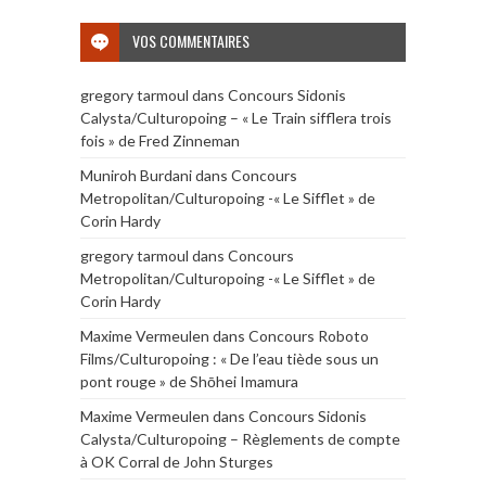
VOS COMMENTAIRES
gregory tarmoul
dans
Concours Sidonis
Calysta/Culturopoing – « Le Train sifflera trois
fois » de Fred Zinneman
Muniroh Burdani
dans
Concours
Metropolitan/Culturopoing -« Le Sifflet » de
Corin Hardy
gregory tarmoul
dans
Concours
Metropolitan/Culturopoing -« Le Sifflet » de
Corin Hardy
Maxime Vermeulen
dans
Concours Roboto
Films/Culturopoing : « De l’eau tiède sous un
pont rouge » de Shōhei Imamura
Maxime Vermeulen
dans
Concours Sidonis
Calysta/Culturopoing – Règlements de compte
à OK Corral de John Sturges