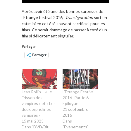
Après avoir été une des bonnes surprises de
l’Etrange festival 2016,
Transfiguration
sort en
catimini en cet été souvent sacrificiel pour les
films. Ce serait dommage de passer à côté d’un
film si délicatement singulier.
Partager
Partager
Jean Rollin – « Le
L’Etrange Festival
Frisson des
2016- Partie 6-
vampires » et « Les
Epilogue
deux orphelines
21 septembre
vampires »
2016
15 mai 2023
Dans
Dans "DVD/Blu-
"Evénements"