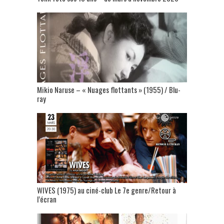
Mikio Naruse – « Nuages flottants » (1955) / Blu-
ray
WIVES (1975) au ciné-club Le 7e genre/Retour à
l’écran