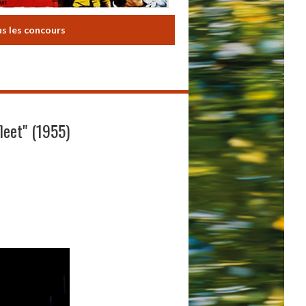
us les concours
leet" (1955)