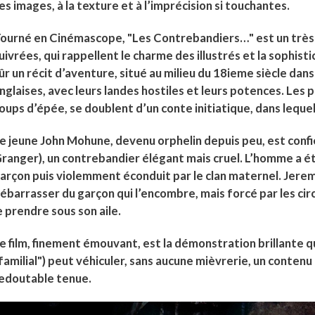
es images, à la texture et à l’imprécision si touchantes.
ourné en Cinémascope, "Les Contrebandiers…" est un très b
uivrées, qui rappellent le charme des illustrés et la sophist
ûr un récit d’aventure, situé au milieu du 18ieme siècle da
nglaises, avec leurs landes hostiles et leurs potences. Les
oups d’épée, se doublent d’un conte initiatique, dans lequel s
e jeune John Mohune, devenu orphelin depuis peu, est conf
ranger), un contrebandier élégant mais cruel. L’homme a été
arçon puis violemment éconduit par le clan maternel. Jerem
ébarrasser du garçon qui l’encombre, mais forcé par les circ
e prendre sous son aile.
e film, finement émouvant, est la démonstration brillante q
familial") peut véhiculer, sans aucune mièvrerie, un contenu
edoutable tenue.