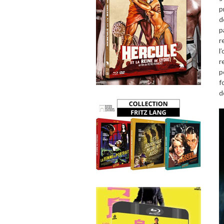
p
d
p
r
l
r
p
f
d