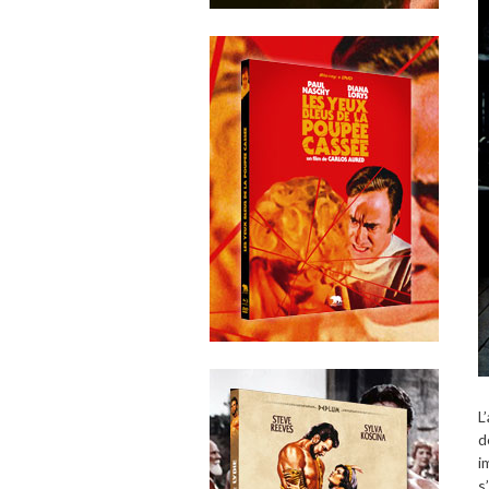
L
d
i
s