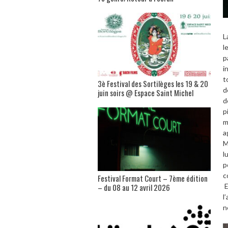
L
l
p
i
t
3è Festival des Sortilèges les 19 & 20
d
juin soirs @ Espace Saint Michel
d
p
m
a
M
l
p
c
Festival Format Court – 7ème édition
– du 08 au 12 avril 2026
E
l
n