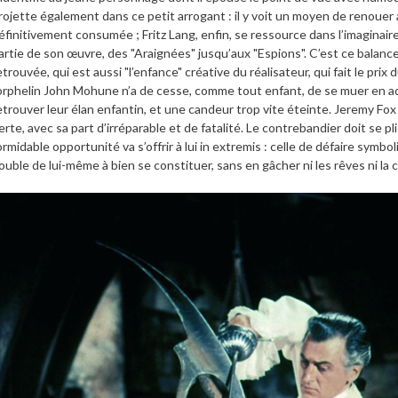
rojette également dans ce petit arrogant : il y voit un moyen de renouer 
éfinitivement consumée ; Fritz Lang, enfin, se ressource dans l’imaginair
artie de son œuvre, des "Araignées" jusqu’aux "Espions". C’est ce bala
etrouvée, qui est aussi "l’enfance" créative du réalisateur, qui fait le prix 
’orphelin John Mohune n’a de cesse, comme tout enfant, de se muer en a
etrouver leur élan enfantin, et une candeur trop vite éteinte. Jeremy Fo
erte, avec sa part d’irréparable et de fatalité. Le contrebandier doit se 
ormidable opportunité va s’offrir à lui in extremis : celle de défaire sym
ouble de lui-même à bien se constituer, sans en gâcher ni les rêves ni la