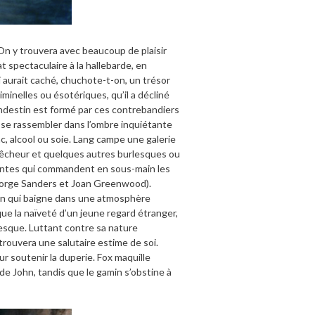
On y trouvera avec beaucoup de plaisir
spectaculaire à la hallebarde, en
i aurait caché, chuchote-t-on, un trésor
inelles ou ésotériques, qu’il a décliné
landestin est formé par ces contrebandiers
a se rassembler dans l’ombre inquiétante
ac, alcool ou soie. Lang campe une galerie
rêcheur et quelques autres burlesques ou
entes qui commandent en sous-main les
eorge Sanders et Joan Greenwood).
ition qui baigne dans une atmosphère
 que la naïveté d’un jeune regard étranger,
resque. Luttant contre sa nature
trouvera une salutaire estime de soi.
r soutenir la duperie. Fox maquille
t de John, tandis que le gamin s’obstine à