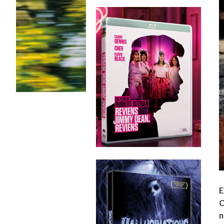
E
C
n