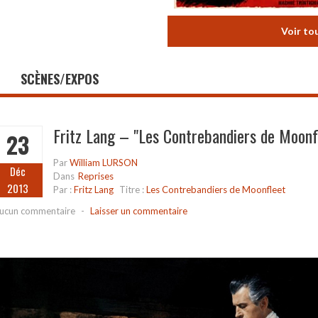
Voir to
SCÈNES/EXPOS
Fritz Lang – "Les Contrebandiers de Moonf
23
Par
William LURSON
Déc
Dans
Reprises
2013
Par :
Fritz Lang
Titre :
Les Contrebandiers de Moonfleet
ucun commentaire
-
Laisser un commentaire