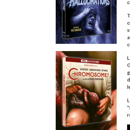
c
T
c
s
a
c
L
G
g
d
l
L
"
r