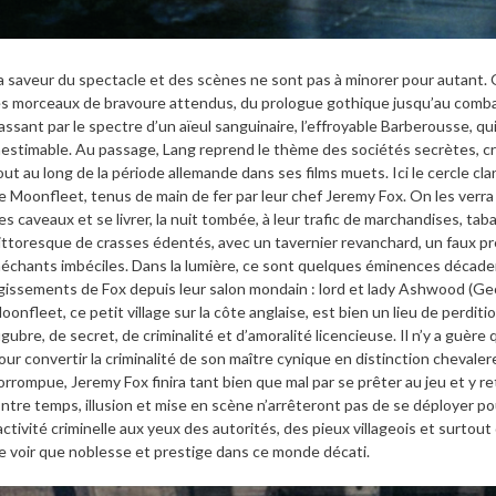
a saveur du spectacle et des scènes ne sont pas à minorer pour autant. 
es morceaux de bravoure attendus, du prologue gothique jusqu’au combat 
assant par le spectre d’un aïeul sanguinaire, l’effroyable Barberousse, qu
nestimable. Au passage, Lang reprend le thème des sociétés secrètes, crim
out au long de la période allemande dans ses films muets. Ici le cercle c
e Moonfleet, tenus de main de fer par leur chef Jeremy Fox. On les verr
es caveaux et se livrer, la nuit tombée, à leur trafic de marchandises, tab
ittoresque de crasses édentés, avec un tavernier revanchard, un faux p
échants imbéciles. Dans la lumière, ce sont quelques éminences décad
gissements de Fox depuis leur salon mondain : lord et lady Ashwood (G
oonfleet, ce petit village sur la côte anglaise, est bien un lieu de perd
ugubre, de secret, de criminalité et d’amoralité licencieuse. Il n’y a guère
our convertir la criminalité de son maître cynique en distinction chevale
orrompue, Jeremy Fox finira tant bien que mal par se prêter au jeu et y re
ntre temps, illusion et mise en scène n’arrêteront pas de se déployer pou
’activité criminelle aux yeux des autorités, des pieux villageois et surtou
e voir que noblesse et prestige dans ce monde décati.