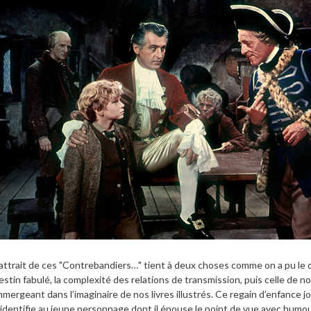
’attrait de ces "Contrebandiers…" tient à deux choses comme on a pu le dir
estin fabulé, la complexité des relations de transmission, puis celle de 
mmergeant dans l’imaginaire de nos livres illustrés. Ce regain d’enfance j
’identifie au jeune personnage dont il épouse le point de vue avec humou