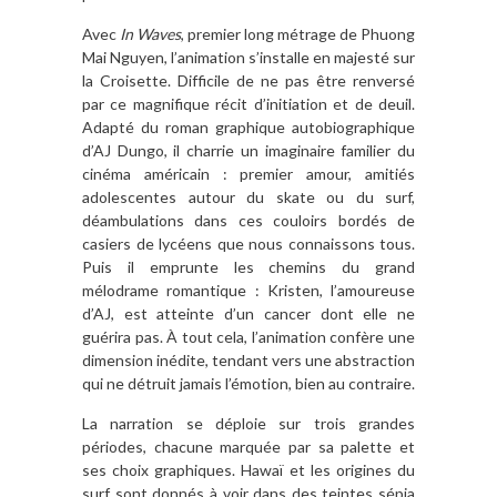
Avec
In Waves
, premier long métrage de Phuong
Mai Nguyen, l’animation s’installe en majesté sur
la Croisette. Difficile de ne pas être renversé
par ce magnifique récit d’initiation et de deuil.
Adapté du roman graphique autobiographique
d’AJ Dungo, il charrie un imaginaire familier du
cinéma américain : premier amour, amitiés
adolescentes autour du skate ou du surf,
déambulations dans ces couloirs bordés de
casiers de lycéens que nous connaissons tous.
Puis il emprunte les chemins du grand
mélodrame romantique : Kristen, l’amoureuse
d’AJ, est atteinte d’un cancer dont elle ne
guérira pas. À tout cela, l’animation confère une
dimension inédite, tendant vers une abstraction
qui ne détruit jamais l’émotion, bien au contraire.
La narration se déploie sur trois grandes
périodes, chacune marquée par sa palette et
ses choix graphiques. Hawaï et les origines du
surf sont donnés à voir dans des teintes sépia