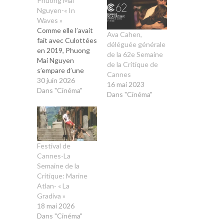
Phuong Mai
Nguyen-« In
Waves »
Comme elle l’avait
Ava Cahen,
fait avec Culottées
déléguée générale
en 2019, Phuong
de la 62e Semaine
Mai Nguyen
de la Critique de
s’empare d’une
Cannes
histoire qui n’est
30 juin 2026
16 mai 2023
pas la sienne dans
Dans "Cinéma"
Dans "Cinéma"
son premier long
métrage, In Waves.
Présenté en
ouverture de la
Semaine de la
Festival de
Critique à Cannes,
Cannes-La
le film offre au
Semaine de la
cinéma d’animation
Critique: Marine
une belle visibilité.
Atlan- « La
« Quand j’ai
Gradiva »
acheté…
18 mai 2026
Dans "Cinéma"