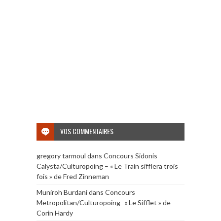
VOS COMMENTAIRES
gregory tarmoul
dans
Concours Sidonis
Calysta/Culturopoing – « Le Train sifflera trois
fois » de Fred Zinneman
Muniroh Burdani
dans
Concours
Metropolitan/Culturopoing -« Le Sifflet » de
Corin Hardy