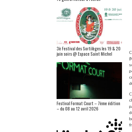
3è Festival des Sortilèges les 19 & 20
C
juin soirs @ Espace Saint Michel
(
s
p
c
d
C
c
Festival Format Court – 7ème édition
p
– du 08 au 12 avril 2026
d
b
f