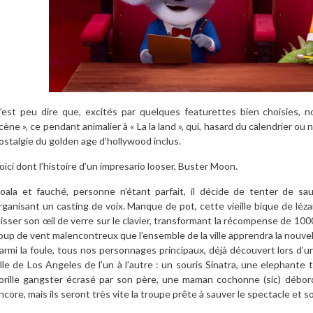
’est peu dire que, excités par quelques featurettes bien choisies,
cène », ce pendant animalier à « La la land », qui, hasard du calendrier o
ostalgie du golden age d’hollywood inclus.
oici dont l’histoire d’un impresario looser, Buster Moon.
oala et fauché, personne n’étant parfait, il décide de tenter de s
rganisant un casting de voix. Manque de pot, cette vieille bique de léza
lisser son œil de verre sur le clavier, transformant la récompense de 1000
oup de vent malencontreux que l’ensemble de la ville apprendra la nouvel
armi la foule, tous nos personnages principaux, déjà découvert lors d’un
ille de Los Angeles de l’un à l’autre : un souris Sinatra, une elephante
orille gangster écrasé par son père, une maman cochonne (sic) débord
ncore, mais ils seront très vite la troupe prête à sauver le spectacle et