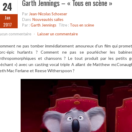
Garth Jennings – « Tous en scène »
24
Par
Jean-Nicolas Schoeser
Jan
Dans
Nouveautés salles
2017
Par :
Garth Jennings
Titre :
Tous en scène
ucun commentaire
-
Laisser un commentaire
omment ne pas tomber immédiatement amoureux d’un film qui promet 
orc-épic hurlants ? Comment ne pas se pourlécher les babine
nthropomorphiques et chansons ? Le tout produit par les petits gé
échant ») avec un casting vocal triple A allant de Matthew mcConaug
eth Mac Ferlane et Reese Witherspoon ?