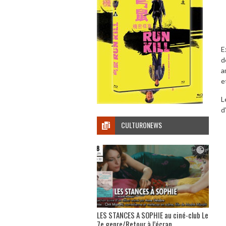
E
d
a
e
L
d
CULTURONEWS
LES STANCES A SOPHIE au ciné-club Le
7e genre/Retour à l’écran