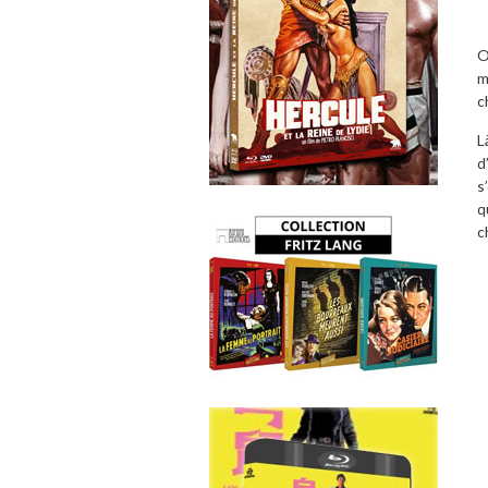
O
m
c
L
d
s
q
c