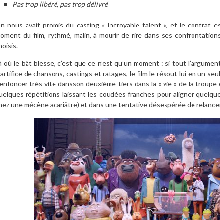
Pas trop libéré, pas trop délivré
n nous avait promis du casting « Incroyable talent », et le contrat es
oment du film, rythmé, malin, à mourir de rire dans ses confrontation
hoisis.
à où le bât blesse, c’est que ce n’est qu’un moment : si tout l’argumen
’artifice de chansons, castings et ratages, le film le résout lui en un se
’enfoncer très vite dansson deuxième tiers dans la « vie » de la troupe 
uelques répétitions laissant les coudées franches pour aligner quelqu
hez une mécène acariâtre) et dans une tentative désespérée de relancer 