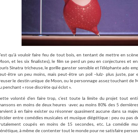
’est qu’à vouloir faire feu de tout bois, en tentant de mettre en scèn
Moon, et les six finalistes), le film se perd un peu en conjectures et en
ouris Sinatra tricheuse, le gorille ganster sensible et l’éléphante ado em
eut-être un peu moins, mais peut-être un poil –lulz- plus juste, par 
reuser le destin unique de Moon, ou le personnage assez touchant de M
u penchant « rose discrète qui éclot ».
ette volonté d’en faire trop, c’est toute la limite du projet tout e
hansons en moins de deux heures -avec au moins 80% des 5 dernières 
arvient à en faire exister ou résonner quasiment aucune dans sa majeure 
écider entre comédies musicales et musique diégétique : peu ou pas d
rutalement coupés en moins de 15 secondes, etc. La comédie music
rénétique, à même de contenter tout le monde pour ne satisfaire person