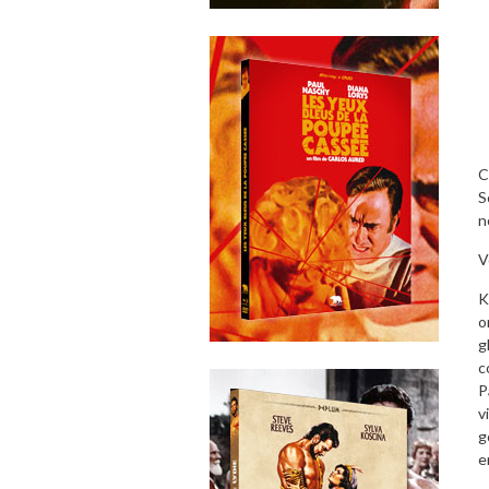
C
S
n
V
K
o
g
c
P
v
g
e