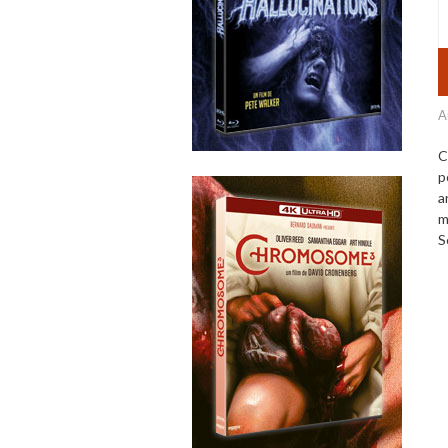
A
C
p
a
m
S